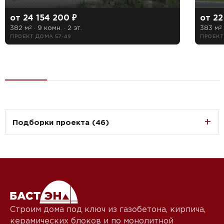
от 24 154 200 ₽
от 22
382 м
· 9 комн. · 2 эт.
383 м
2
2
ПРОЕКТ ДОМА 57-49
ПРОЕКТ
Подборки проекта (46)
Строим дома под ключ из газобетона, кирпича,
керамических блоков и по монолитной