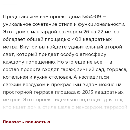
Представляем вам проект дома №54-09 —
уникальное сочетание стиля и функциональности.
Этот дом с мансардой размером 26 на 22 метра
обладает общей площадью 402 квадратных
метра. Внутри вы найдете удивительный второй
свет, который придает особую атмосферу
каждому помещению. Но это еще не все — в
состав проекта входят гараж, зимний сад, терраса,
котельная и кухня-столовая. А насладиться
свежим воздухом и прекрасным видом можно на
просторной террасе площадью 28,13 квадратных
метров. Этот проект идеально подходит для тех,
кто ищет дом в стиле шале с мансардой, террасой
и гаражом. Строительство осуществляется из
Показать полностью
газобетона, что обеспечивает высокую прочность
и долговечность. Приобретая этот проект, вы