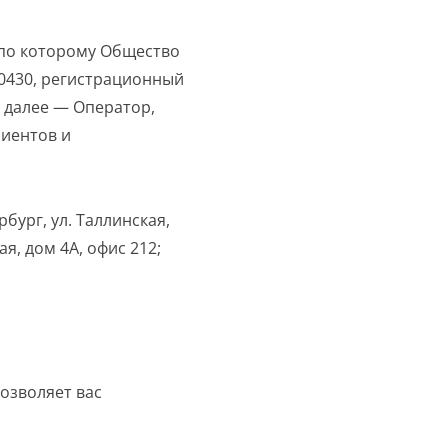
 по которому Общество
80430, регистрационный
 далее — Оператор,
лиентов и
бург, ул. Таллинская,
кая, дом 4А, офис 212;
озволяет вас