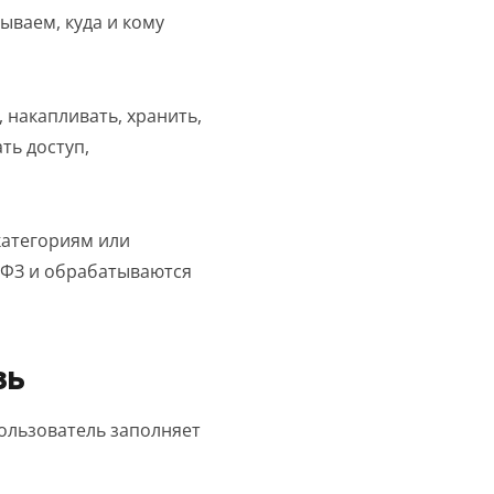
ываем, куда и кому
знакомлен(а)
 накапливать, хранить,
ть доступ,
категориям или
-ФЗ и обрабатываются
ЗЬ
ользователь заполняет