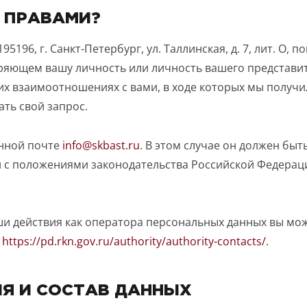
 ПРАВАМИ?
196, г. Санкт-Петербург, ул. Таллинская, д. 7, лит. О, по
еряющем вашу личность или личность вашего представи
х взаимоотношениях с вами, в ходе которых мы получ
ать свой запрос.
онной почте
info@skbast.ru
. В этом случае он должен быт
и с положениями законодательства Российской Федерац
ТОЧНУЮ СТОИМОСТЬ СТРОИТЕЛЬСТВА
и действия как оператора персональных данных вы мож
:
https://pd.rkn.gov.ru/authority/authority-contacts/
.
ИЯ И СОСТАВ ДАННЫХ
ьный способ связи: