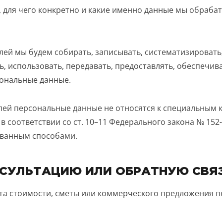
Звонок
 для чего конкретно и какие именно данные мы обрабат
Telegram
MAX
ласие на обработку персональных данных
и подтверждаю, что о
ей мы будем собирать, записывать, систематизировать,
кой обработки персональных данных
.
ь, использовать, передавать, предоставлять, обеспечива
сональные данные.
Рассчитать стоимость
лей персональные данные не относятся к специальным 
соответствии со ст. 10–11 Федерального закона № 152
ванным способами.
НСУЛЬТАЦИЮ ИЛИ ОБРАТНУЮ СВЯ
ета стоимости, сметы или коммерческого предложения п