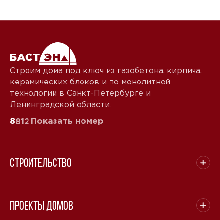
Звонок
Telegram
MAX
Даю
согласие на обработку персональных данных
и
подтверждаю, что ознакомлен(а) с
политикой
Строим дома под ключ из газобетона, кирпича,
обработки персональных данных
.
керамических блоков и по монолитной
Рассчитать стоимость
технологии в Санкт-Петербурге и
Ленинградской области.
8
Показать номер
812
Строительство
Проекты домов