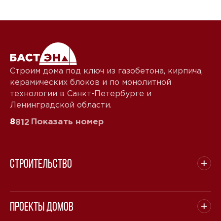
Звонок
Telegram
MAX
Даю
согласие на обработку персональных данных
и
подтверждаю, что ознакомлен(а) с
политикой
Строим дома под ключ из газобетона, кирпича,
обработки персональных данных
.
керамических блоков и по монолитной
Рассчитать стоимость
технологии в Санкт-Петербурге и
Ленинградской области.
8
Показать номер
812
Строительство
Проекты домов