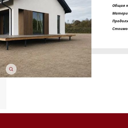
Общая 
Матери
ТОЧНУЮ СТОИМОСТЬ СТРОИТЕЛЬСТВА
Продол
Стоимо
ьный способ связи:
Звонок
Telegram
MAX
ласие на обработку персональных данных
и подтверждаю, что о
кой обработки персональных данных
.
Рассчитать стоимость