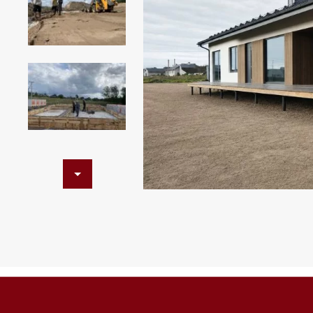
ПОИСК
УЗНАТЬ 
Предпочтител
Даю
сог
с
полити