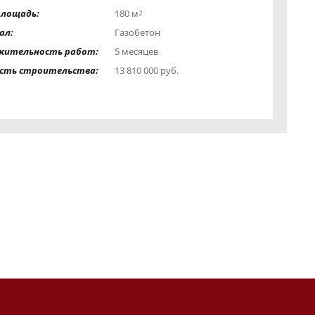
площадь:
180 м
2
ал:
Газобетон
жительность работ:
5 месяцев
сть строительства:
13 810 000 руб.
знакомлен(а)