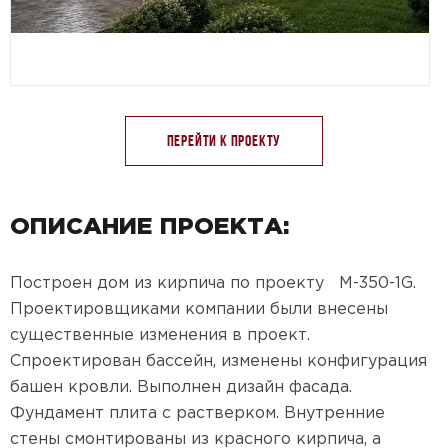
Предпочтительный способ связи:
Звонок
Telegram
MAX
Перейти к проекту
Даю
согласие на обработку персональных данных
и
подтверждаю, что ознакомлен(а) с
политикой
обработки персональных данных
.
Рассчитать стоимость
ОПИСАНИЕ ПРОЕКТА:
Построен дом из кирпича по проекту M-350-1G.
Проектировщиками компании были внесены
существенные изменения в проект.
Спроектирован бассейн, изменены конфигурация
башен кровли. Выполнен дизайн фасада.
Фундамент плита с растверком. Внутренние
стены смонтированы из красного кирпича, а