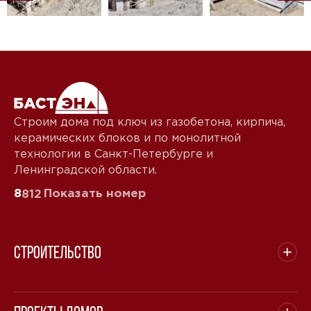
Звонок
Telegram
MAX
Даю
согласие на обработку персональных данных
и
подтверждаю, что ознакомлен(а) с
политикой
обработки персональных данных
.
Строим дома под ключ из газобетона, кирпича,
Рассчитать стоимость
керамических блоков и по монолитной
технологии в Санкт-Петербурге и
Ленинградской области.
8
Показать номер
812
Строительство