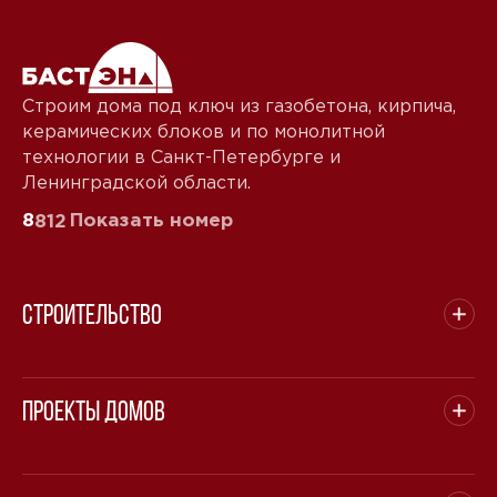
Telegram
MAX
Даю
согласие на обработку персональных данных
и
Строим дома под ключ из газобетона, кирпича,
подтверждаю, что ознакомлен(а) с
политикой
керамических блоков и по монолитной
обработки персональных данных
.
технологии в Санкт-Петербурге и
Рассчитать стоимость
Ленинградской области.
8
Показать номер
812
Строительство
Проекты домов