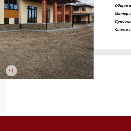
Общая 
Матери
ТОЧНУЮ СТОИМОСТЬ СТРОИТЕЛЬСТВА
Продол
Стоимо
ьный способ связи:
Звонок
Telegram
MAX
ласие на обработку персональных данных
и подтверждаю, что о
кой обработки персональных данных
.
Рассчитать стоимость