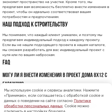
экономит пространство на участке. Кроме того, мы
предлагаем вам возможность бесплатно внести изменения в
проект, чтобы он идеально соответствовал вашим
потребностям и предпочтениям.
НАШ ПОДХОД К СТРОИТЕЛЬСТВУ
Мы понимаем, что каждый клиент уникален, и поэтому мы
предлагаем индивидуальный подход к каждому проекту.
Если вы не нашли подходящего проекта в нашем каталоге,
мы сможем разработать для вас индивидуальный проект с
нуля или по вашим наброскам.
FAQ
МОГУ ЛИ Я ВНЕСТИ ИЗМЕНЕНИЯ В ПРОЕКТ ДОМА 8X12 С
ГАРАЖОМ?
Мы используем cookie и сервисы аналитики. Нажмите
Да, мы предлагаем бесплатные изменения в проектах для
«Принимаю», если соглашаетесь с обработкой cookie и
всех наших клиентов.
данных о поведении на сайте согласно
Политике
МОГУ ЛИ Я ЗАКАЗАТЬ ИНДИВИДУАЛЬНЫЙ ПРОЕКТ?
обработки персональных данных
. Cookie можно
отключить в настройках браузера.