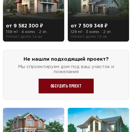
от 9 582 300 ₽
от 7 509 348 ₽
158 м
· 4 комн. · 2 эт.
129 м
· 3 комн. · 2 эт.
2
2
ПРОЕКТ ДОМА 74-44
ПРОЕКТ ДОМА 73-06
Не нашли подходящий проект?
Мы спроектируем дом под ваш участок и
пожелания
Обсудить проект