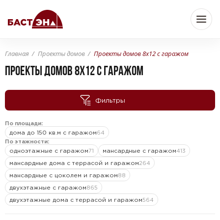
Главная
Проекты домов
Проекты домов 8x12 с гаражом
Бюджет
ПРОЕКТЫ ДОМОВ 8X12 С ГАРАЖОМ
Фильтры
—
От
До
По площади:
дома до 150 кв.м с гаражом
64
Площадь
По этажности:
одноэтажные с гаражом
мансардные с гаражом
71
413
мансардные дома с террасой и гаражом
264
мансардные с цоколем и гаражом
88
—
От
До
м
м
2
2
двухэтажные с гаражом
865
двухэтажные дома с террасой и гаражом
564
Комнат