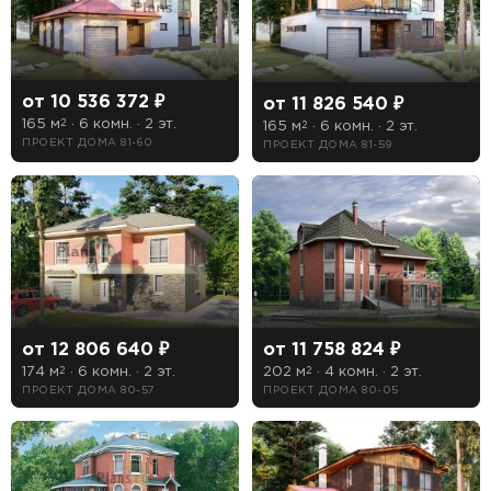
Длина
от 10 536 372 ₽
от 11 826 540 ₽
Ширина
165 м
· 6 комн. · 2 эт.
2
165 м
· 6 комн. · 2 эт.
2
ПРОЕКТ ДОМА 81-60
ПРОЕКТ ДОМА 81-59
Особенности
1 гараж
2 гаража
Бассейн
от 12 806 640 ₽
от 11 758 824 ₽
Второй свет
174 м
· 6 комн. · 2 эт.
202 м
· 4 комн. · 2 эт.
2
2
ПРОЕКТ ДОМА 80-57
ПРОЕКТ ДОМА 80-05
Зимний сад
Кухня-столовая
Лоджия