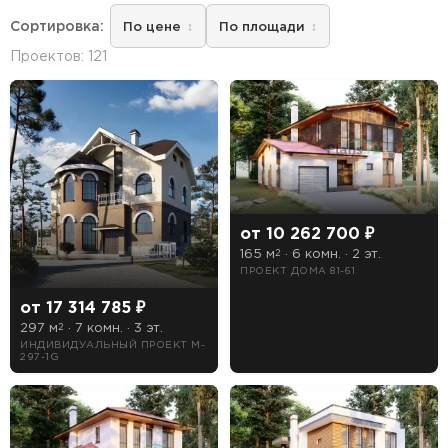
Сортировка:
По цене
По площади
Проектов: 121
—
От
До
Этажность
1 этажные дома
2 этажные дома
от 10 262 700 ₽
165 м
· 6 комн. · 2 эт.
2
3 этажные дома
ПРОЕКТ ДОМА 81-61
от 17 314 785 ₽
Тип кровли
297 м
· 7 комн. · 3 эт.
2
ИНДИВИДУАЛЬНЫЙ ПРОЕКТ M-
297-1G
Мансардная
Плоская
Чердачная