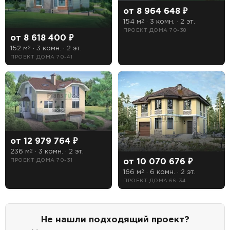
от 8 964 648 ₽
Предпочтительный способ связи:
154 м
· 3 комн. · 2 эт.
2
ПРОЕКТ ДОМА 70-38
Звонок
от 8 618 400 ₽
152 м
· 3 комн. · 2 эт.
2
ПРОЕКТ ДОМА 70-41
Telegram
MAX
Даю
согласие на обработку персональных данных
и
подтверждаю, что ознакомлен(а) с
политикой
обработки персональных данных
.
Рассчитать стоимость
от 12 979 764 ₽
236 м
· 3 комн. · 2 эт.
2
от 10 070 676 ₽
ПРОЕКТ ДОМА 70-31
166 м
· 6 комн. · 2 эт.
2
ПРОЕКТ ДОМА 66-34
Не нашли подходящий проект?