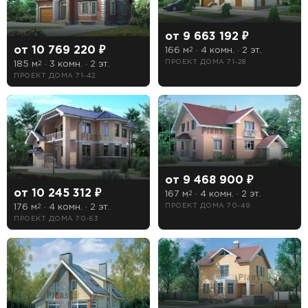
от 9 663 192 ₽
от 10 769 220 ₽
166 м
· 4 комн. · 2 эт.
2
ПРОЕКТ ДОМА 71-28
185 м
· 3 комн. · 2 эт.
2
ПРОЕКТ ДОМА 71-42
от 9 468 900 ₽
от 10 245 312 ₽
167 м
· 4 комн. · 2 эт.
2
ПОИСК
УЗНАТЬ ТОЧНУЮ СТОИМОСТЬ
176 м
· 4 комн. · 2 эт.
ПРОЕКТ ДОМА 70-49
2
ПРОЕКТ ДОМА 70-63
СТРОИТЕЛЬСТВА