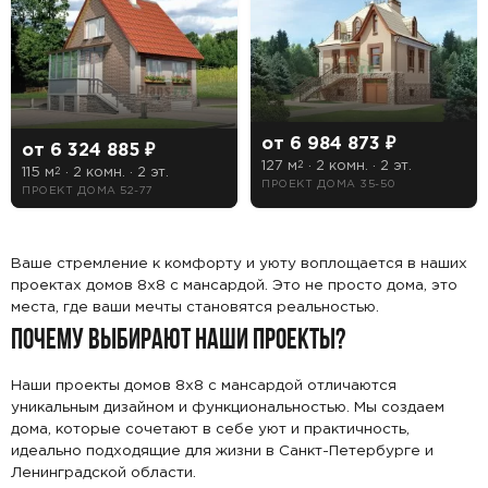
Длина
Ширина
от 6 984 873 ₽
от 6 324 885 ₽
127 м
· 2 комн. · 2 эт.
2
115 м
· 2 комн. · 2 эт.
2
ПРОЕКТ ДОМА 35-50
Особенности
ПРОЕКТ ДОМА 52-77
1 гараж
Ваше стремление к комфорту и уюту воплощается в наших
Кухня-столовая
проектах домов 8x8 с мансардой. Это не просто дома, это
места, где ваши мечты становятся реальностью.
Лоджия
ПОЧЕМУ ВЫБИРАЮТ НАШИ ПРОЕКТЫ?
Цоколь
Наши проекты домов 8x8 с мансардой отличаются
уникальным дизайном и функциональностью. Мы создаем
Есть
дома, которые сочетают в себе уют и практичность,
идеально подходящие для жизни в Санкт-Петербурге и
Нет
Ленинградской области.