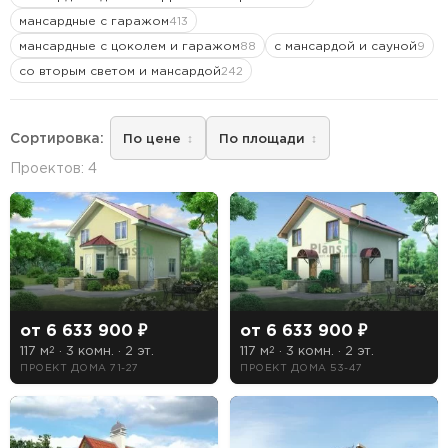
мансардные с гаражом
413
мансардные с цоколем и гаражом
с мансардой и сауной
88
9
со вторым светом и мансардой
242
—
От
До
Сортировка:
По цене
По площади
Этажность
Проектов: 4
1 этажные дома
2 этажные дома
3 этажные дома
Тип кровли
от 6 633 900 ₽
от 6 633 900 ₽
117 м
· 3 комн. · 2 эт.
117 м
· 3 комн. · 2 эт.
2
2
Мансардная
ПРОЕКТ ДОМА 71-27
ПРОЕКТ ДОМА 53-47
Плоская
Чердачная