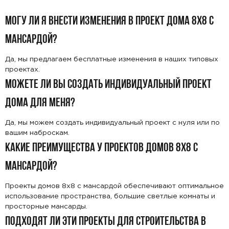
МОГУ ЛИ Я ВНЕСТИ ИЗМЕНЕНИЯ В ПРОЕКТ ДОМА 8X8 С
Предпочтительный способ связи:
МАНСАРДОЙ?
Звонок
Да, мы предлагаем бесплатные изменения в наших типовых
проектах.
Telegram
MAX
МОЖЕТЕ ЛИ ВЫ СОЗДАТЬ ИНДИВИДУАЛЬНЫЙ ПРОЕКТ
Даю
согласие на обработку персональных данных
и
ДОМА ДЛЯ МЕНЯ?
подтверждаю, что ознакомлен(а) с
политикой
обработки персональных данных
.
Да, мы можем создать индивидуальный проект с нуля или по
Рассчитать стоимость
вашим наброскам.
КАКИЕ ПРЕИМУЩЕСТВА У ПРОЕКТОВ ДОМОВ 8X8 С
МАНСАРДОЙ?
Проекты домов 8x8 с мансардой обеспечивают оптимальное
использование пространства, большие светлые комнаты и
просторные мансарды.
ПОДХОДЯТ ЛИ ЭТИ ПРОЕКТЫ ДЛЯ СТРОИТЕЛЬСТВА В