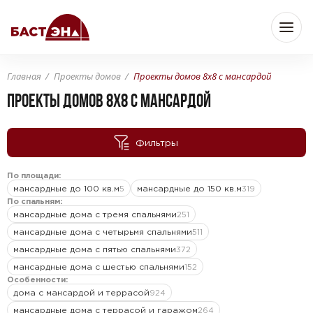
Главная
Проекты домов
Проекты домов 8x8 с мансардой
Бюджет
ПРОЕКТЫ ДОМОВ 8X8 С МАНСАРДОЙ
Фильтры
—
От
До
По площади:
мансардные до 100 кв.м
мансардные до 150 кв.м
5
319
Площадь
По спальням:
мансардные дома с тремя спальнями
251
мансардные дома с четырьмя спальнями
511
мансардные дома с пятью спальнями
372
—
От
До
м
м
2
2
мансардные дома с шестью спальнями
152
Особенности:
дома с мансардой и террасой
924
Комнат
мансардные дома с террасой и гаражом
264