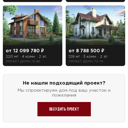
Telegram
MAX
Даю
согласие на обработку персональных данных
и
подтверждаю, что ознакомлен(а) с
политикой
обработки персональных данных
.
Рассчитать стоимость
от 12 099 780 ₽
от 8 788 500 ₽
220 м
· 4 комн. · 2 эт.
129 м
· 3 комн. · 2 эт.
2
2
ПРОЕКТ ДОМА 72-80
ПРОЕКТ ДОМА 72-79
Не нашли подходящий проект?
Мы спроектируем дом под ваш участок и
пожелания
Обсудить проект