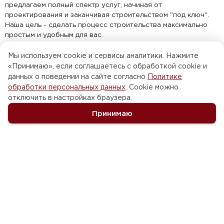
предлагаем полный спектр услуг, начиная от
проектирования и заканчивая строительством "под ключ".
Наша цель - сделать процесс строительства максимально
простым и удобным для вас.
FAQ
Мы используем cookie и сервисы аналитики. Нажмите
«Принимаю», если соглашаетесь с обработкой cookie и
МОЖНО ЛИ ВНЕСТИ ИЗМЕНЕНИЯ В ПРОЕКТ?
данных о поведении на сайте согласно
Политике
обработки персональных данных
. Cookie можно
Да, мы предлагаем бесплатные изменения в любой из наших
отключить в настройках браузера.
типовых проектов.
Принимаю
МОЖЕТЕ ЛИ ВЫ РАЗРАБОТАТЬ ИНДИВИДУАЛЬНЫЙ
ПРОЕКТ?
Да, мы можем разработать индивидуальный проект с нуля
или по вашим наброскам.
КАКИЕ ПРЕИМУЩЕСТВА У ВАШИХ ПРОЕКТОВ ДЛЯ УЗКИХ
УЧАСТКОВ?
Наши проекты для узких участков обеспечивают