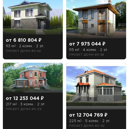
Терраса
Цоколь
Есть
от 6 810 804 ₽
от 7 975 044 ₽
113 м
· 2 комн. · 2 эт.
2
Нет
115 м
· 4 комн. · 2 эт.
2
ПРОЕКТ ДОМА 80-64
ПРОЕКТ ДОМА 80-58
от 12 253 044 ₽
217 м
· 3 комн. · 2 эт.
2
ПРОЕКТ ДОМА 80-03
от 12 704 769 ₽
225 м
· 5 комн. · 2 эт.
2
ПРОЕКТ ДОМА 80-02