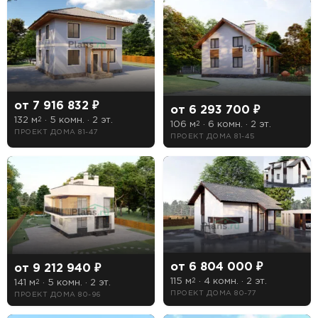
Длина
Ширина
от 7 916 832 ₽
от 6 293 700 ₽
132 м
· 5 комн. · 2 эт.
2
Особенности
106 м
· 6 комн. · 2 эт.
2
ПРОЕКТ ДОМА 81-47
ПРОЕКТ ДОМА 81-45
1 гараж
2 гаража
Бассейн
Второй свет
Зимний сад
от 6 804 000 ₽
от 9 212 940 ₽
115 м
· 4 комн. · 2 эт.
141 м
· 5 комн. · 2 эт.
2
2
Кухня-столовая
ПРОЕКТ ДОМА 80-77
ПРОЕКТ ДОМА 80-96
Лоджия