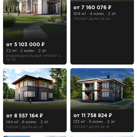
от 7 160 076 ₽
104 м
· 4 комн. · 2 эт.
2
ПРОЕКТ ДОМА 82-50
—
От
До
от 5 103 000 ₽
Этажность
72 м
· 2 комн. · 2 эт.
2
ИНДИВИДУАЛЬНЫЙ ПРОЕКТ J-
1 этажные дома
72-1G
2 этажные дома
3 этажные дома
Тип кровли
Мансардная
от 11 758 824 ₽
от 8 557 164 ₽
133 м
· 5 комн. · 2 эт.
144 м
· 6 комн. · 2 эт.
2
Плоская
2
ПРОЕКТ ДОМА 82-18
ПРОЕКТ ДОМА 82-37
Чердачная