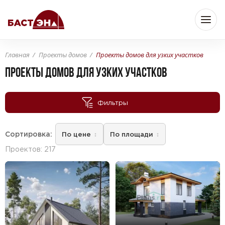
Главная
Проекты домов
Проекты домов для узких участков
Бюджет
ПРОЕКТЫ ДОМОВ ДЛЯ УЗКИХ УЧАСТКОВ
Фильтры
—
От
До
Сортировка:
По цене
По площади
Площадь
Проектов: 217
—
От
До
м
м
2
2
Комнат