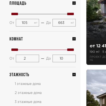
Площадь
—
От
До
м
м
2
2
Комнат
от 12 4
190 м
· 5 
2
ПРОЕКТ Д
—
От
До
1G
Этажность
1 этажные дома
2 этажные дома
3 этажные дома