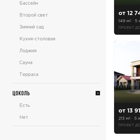
Бассейн
от 12 7
Второй свет
149 м
· 5 
2
Зимний сад
ПРОЕКТ Д
Кухня-столовая
Лоджия
Сауна
Терраса
Цоколь
Есть
от 13 9
Нет
213 м
· 5 к
2
ПРОЕКТ ДО