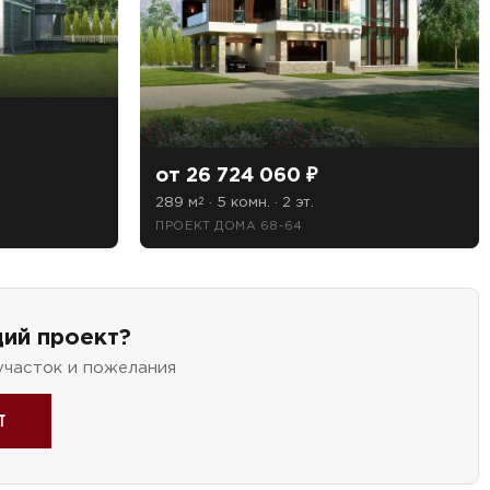
от 26 724 060 ₽
289 м
· 5 комн. · 2 эт.
2
ПРОЕКТ ДОМА 68-64
ий проект?
участок и пожелания
т