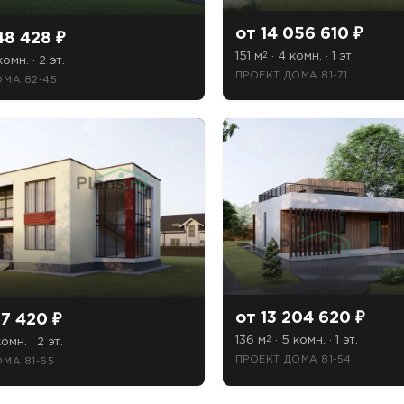
от 14 056 610 ₽
48 428 ₽
151 м
· 4 комн. · 1 эт.
2
комн. · 2 эт.
ПРОЕКТ ДОМА 81-71
ОМА 82-45
от 13 204 620 ₽
17 420 ₽
136 м
· 5 комн. · 1 эт.
2
омн. · 2 эт.
ПРОЕКТ ДОМА 81-54
МА 81-65