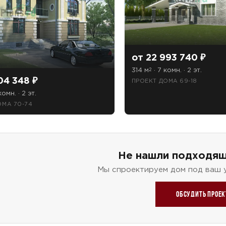
от 22 993 740 ₽
314 м
· 7 комн. · 2 эт.
2
04 348 ₽
ПРОЕКТ ДОМА 69-18
комн. · 2 эт.
ОМА 70-74
Не нашли подходящ
Мы спроектируем дом под ваш 
Обсудить проек