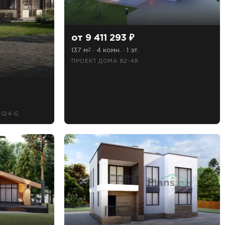
от 9 411 293 ₽
137 м
· 4 комн. · 1 эт.
2
ПРОЕКТ ДОМА 82-48
124-G