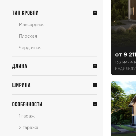
Тип кровли
Мансардная
Плоская
Чердачная
от 9 21
133 м
· 4 к
2
Длина
ИНДИВИДУ
Ширина
Особенности
1 гараж
2 гаража