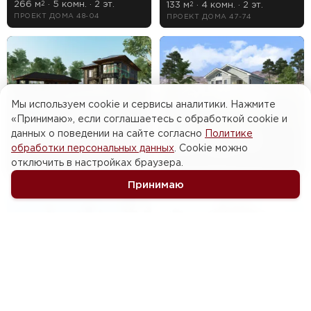
266 м
· 5 комн. · 2 эт.
133 м
· 4 комн. · 2 эт.
2
2
ПРОЕКТ ДОМА 48-04
ПРОЕКТ ДОМА 47-74
Мы используем cookie и сервисы аналитики. Нажмите
«Принимаю», если соглашаетесь с обработкой cookie и
от 22 004 136 ₽
данных о поведении на сайте согласно
Политике
от 26 602 884 ₽
374 м
· 8 комн. · 2 эт.
2
обработки персональных данных
. Cookie можно
ПРОЕКТ ДОМА 47-64
372 м
· 6 комн. · 2 эт.
2
отключить в настройках браузера.
ПРОЕКТ ДОМА 47-61
Принимаю
от 15 251 544 ₽
от 21 480 228 ₽