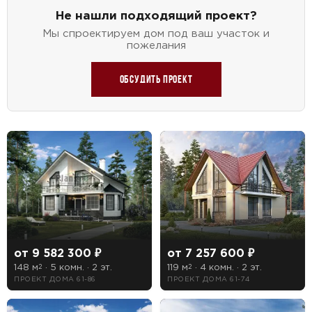
Не нашли подходящий проект?
Мы спроектируем дом под ваш участок и
пожелания
Обсудить проект
от 9 582 300 ₽
от 7 257 600 ₽
148 м
· 5 комн. · 2 эт.
119 м
· 4 комн. · 2 эт.
2
2
ПРОЕКТ ДОМА 61-86
ПРОЕКТ ДОМА 61-74
ПОИСК
УЗНАТЬ ТОЧНУЮ СТОИМОСТЬ