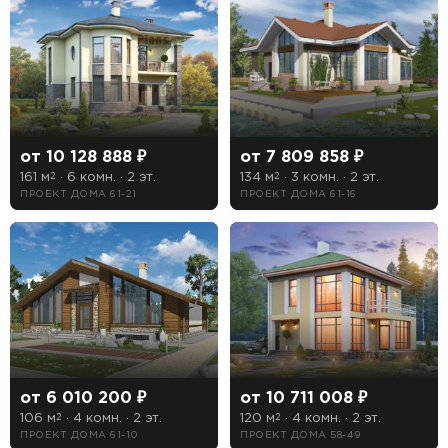
СТРОИТЕЛЬСТВА
от 10 128 888 ₽
от 7 809 858 ₽
Предпочтительный способ связи:
161 м
· 6 комн. · 2 эт.
134 м
· 3 комн. · 2 эт.
2
2
Звонок
ПРОЕКТ ДОМА 61-21
ПРОЕКТ ДОМА 61-16
Telegram
MAX
Даю
согласие на обработку персональных данных
и
подтверждаю, что ознакомлен(а) с
политикой
обработки персональных данных
.
Рассчитать стоимость
от 6 010 200 ₽
от 10 711 008 ₽
106 м
· 4 комн. · 2 эт.
120 м
· 4 комн. · 2 эт.
2
2
ПРОЕКТ ДОМА 61-10
ПРОЕКТ ДОМА 58-49