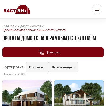
Главная
Проекты домов
Проекты домов с панорамным остеклением
Бюджет
ПРОЕКТЫ ДОМОВ С ПАНОРАМНЫМ ОСТЕКЛЕНИЕМ
—
От
До
Фильтры
Сортировка:
Площадь
По цене
По площади
Проектов: 92
—
От
До
м
м
2
2
Комнат