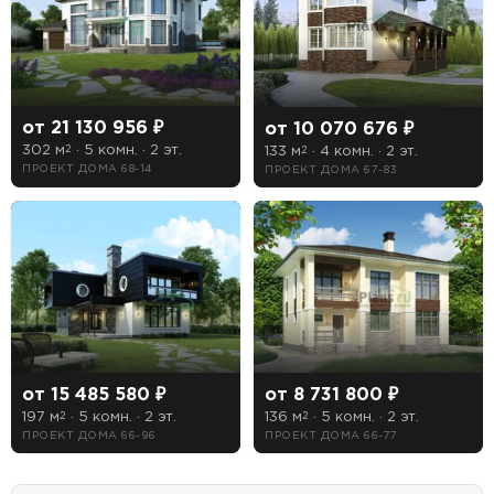
Сауна
Терраса
от 21 130 956 ₽
от 10 070 676 ₽
Цоколь
302 м
· 5 комн. · 2 эт.
133 м
· 4 комн. · 2 эт.
2
2
ПРОЕКТ ДОМА 68-14
ПРОЕКТ ДОМА 67-83
Есть
Нет
от 15 485 580 ₽
от 8 731 800 ₽
197 м
· 5 комн. · 2 эт.
136 м
· 5 комн. · 2 эт.
2
2
ПРОЕКТ ДОМА 66-96
ПРОЕКТ ДОМА 66-77