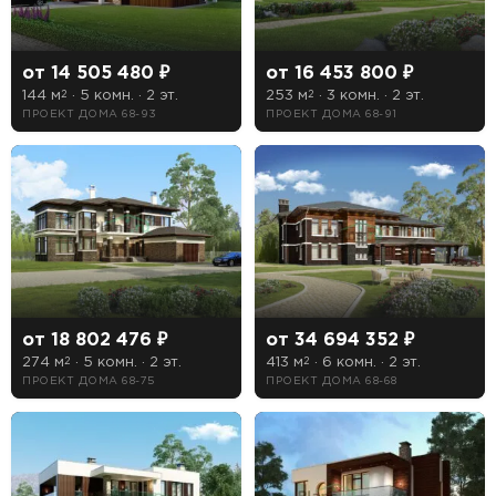
от 14 505 480 ₽
от 16 453 800 ₽
—
От
До
144 м
· 5 комн. · 2 эт.
253 м
· 3 комн. · 2 эт.
2
2
ПРОЕКТ ДОМА 68-93
ПРОЕКТ ДОМА 68-91
Этажность
1 этажные дома
2 этажные дома
3 этажные дома
от 18 802 476 ₽
от 34 694 352 ₽
Тип кровли
274 м
· 5 комн. · 2 эт.
413 м
· 6 комн. · 2 эт.
2
2
ПРОЕКТ ДОМА 68-75
ПРОЕКТ ДОМА 68-68
Мансардная
Плоская
Чердачная