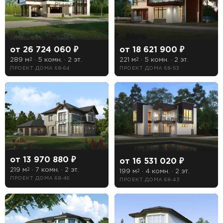
Длина
от 26 724 060 ₽
от 18 621 900 ₽
Ширина
289 м
· 5 комн. · 2 эт.
221 м
· 5 комн. · 2 эт.
2
2
ПРОЕКТ ДОМА 68-64
ПРОЕКТ ДОМА 68-53
Особенности
1 гараж
2 гаража
Бассейн
от 13 970 880 ₽
от 16 531 020 ₽
Второй свет
219 м
· 7 комн. · 2 эт.
2
199 м
· 4 комн. · 2 эт.
2
ПРОЕКТ ДОМА 68-46
ПРОЕКТ ДОМА 68-43
Зимний сад
Кухня-столовая
Лоджия