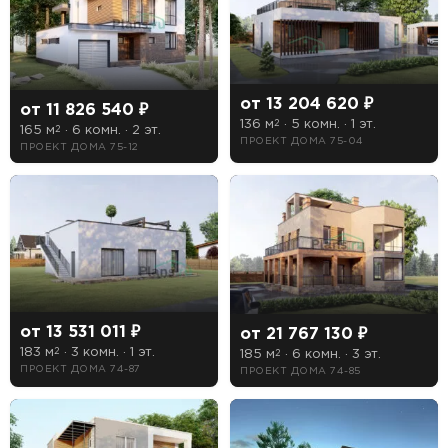
СТРОИТЕЛЬСТВА
от 13 204 620 ₽
от 11 826 540 ₽
136 м
· 5 комн. · 1 эт.
2
165 м
· 6 комн. · 2 эт.
2
ПРОЕКТ ДОМА 75-04
Предпочтительный способ связи:
ПРОЕКТ ДОМА 75-12
Звонок
Telegram
MAX
Даю
согласие на обработку персональных данных
и
подтверждаю, что ознакомлен(а) с
политикой
обработки персональных данных
.
от 13 531 011 ₽
от 21 767 130 ₽
Рассчитать стоимость
183 м
· 3 комн. · 1 эт.
2
185 м
· 6 комн. · 3 эт.
2
ПРОЕКТ ДОМА 74-87
ПРОЕКТ ДОМА 74-85