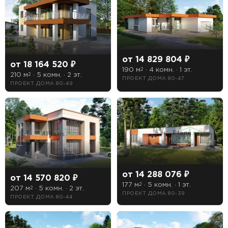
—
От
До
от 14 829 804 ₽
от 18 164 520 ₽
190 м
· 4 комн. · 1 эт.
2
Этажность
210 м
· 5 комн. · 2 эт.
2
ПРОЕКТ ДОМА 80-47
ПРОЕКТ ДОМА 80-49
1 этажные дома
2 этажные дома
3 этажные дома
Тип кровли
от 14 288 076 ₽
от 14 570 820 ₽
Мансардная
177 м
· 5 комн. · 1 эт.
2
207 м
· 5 комн. · 2 эт.
2
ПРОЕКТ ДОМА 80-39
ПРОЕКТ ДОМА 80-44
Плоская
Чердачная