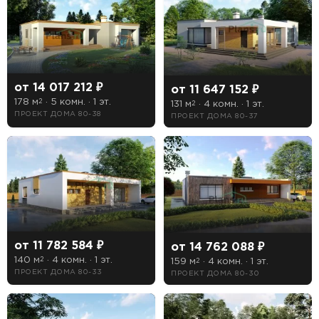
Длина
Ширина
от 14 017 212 ₽
от 11 647 152 ₽
178 м
· 5 комн. · 1 эт.
2
131 м
· 4 комн. · 1 эт.
2
ПРОЕКТ ДОМА 80-38
ПРОЕКТ ДОМА 80-37
Особенности
1 гараж
2 гаража
Бассейн
Второй свет
от 11 782 584 ₽
от 14 762 088 ₽
140 м
· 4 комн. · 1 эт.
2
159 м
· 4 комн. · 1 эт.
Зимний сад
2
ПРОЕКТ ДОМА 80-33
ПРОЕКТ ДОМА 80-30
Кухня-столовая
Лоджия