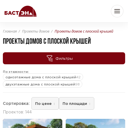
Главная
Проекты домов
Проекты домов с плоской крышей
Бюджет
ПРОЕКТЫ ДОМОВ С ПЛОСКОЙ КРЫШЕЙ
Фильтры
—
От
До
По этажности:
одноэтажные дома с плоской крышей
42
Площадь
двухэтажные дома с плоской крышей
98
Сортировка:
По цене
По площади
—
От
До
м
м
2
2
Проектов: 144
Комнат