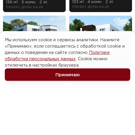
133 м
· 4 комн. · 2 эт.
136 м
· 5 комн. · 2 эт.
2
2
ПРОЕКТ ДОМА 69-25
ПРОЕКТ ДОМА 69-49
Мы используем cookie и сервисы аналитики. Нажмите
«Принимаю», если соглашаетесь с обработкой cookie и
данных о поведении на сайте согласно
Политике
обработки персональных данных
. Cookie можно
от 13 394 700 ₽
отключить в настройках браузера.
от 11 042 460 ₽
175 м
· 5 комн. · 2 эт.
2
Принимаю
152 м
· 5 комн. · 2 эт.
ПРОЕКТ ДОМА 69-03
2
ПРОЕКТ ДОМА 69-02