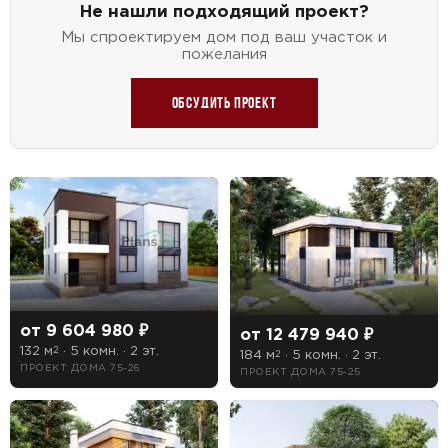
Не нашли подходящий проект?
Мы спроектируем дом под ваш участок и
пожелания
Обсудить проект
от 9 604 980 ₽
от 12 479 940 ₽
132 м
· 5 комн. · 2 эт.
2
184 м
· 5 комн. · 2 эт.
2
ПРОЕКТ ДОМА 75-26
ПРОЕКТ ДОМА 75-25
ПОИСК
УЗНАТЬ ТОЧНУЮ СТОИМОСТЬ