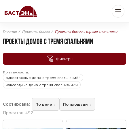
Главная
Проекты домов
Проекты домов с тремя спальнями
Бюджет
ПРОЕКТЫ ДОМОВ С ТРЕМЯ СПАЛЬНЯМИ
Фильтры
—
От
До
По этажности:
одноэтажные дома с тремя спальнями
84
Площадь
мансардные дома с тремя спальнями
251
Сортировка:
По цене
По площади
—
От
До
м
м
2
2
Проектов: 492
Комнат