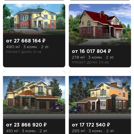
Длина
Ширина
от 27 668 164 ₽
490 м
· 3 комн. · 2 эт.
2
от 16 017 804 ₽
Особенности
ПРОЕКТ ДОМА 31-14
278 м
· 3 комн. · 2 эт.
2
ПРОЕКТ ДОМА 30-65
1 гараж
2 гаража
Бассейн
Второй свет
Зимний сад
Кухня-столовая
от 23 866 920 ₽
от 17 172 540 ₽
410 м
· 3 комн. · 2 эт.
295 м
· 3 комн. · 2 эт.
2
2
Лоджия