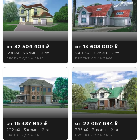
—
От
До
Этажность
от 32 504 409 ₽
от 13 608 000 ₽
591 м
· 3 комн. · 3 эт.
240 м
· 3 комн. · 2 эт.
2
2
1 этажные дома
ПРОЕКТ ДОМА 31-75
ПРОЕКТ ДОМА 31-66
2 этажные дома
3 этажные дома
Тип кровли
Мансардная
от 16 487 967 ₽
от 22 067 694 ₽
Плоская
292 м
· 3 комн. · 2 эт.
383 м
· 3 комн. · 2 эт.
2
2
ПРОЕКТ ДОМА 31-65
ПРОЕКТ ДОМА 31-15
Чердачная