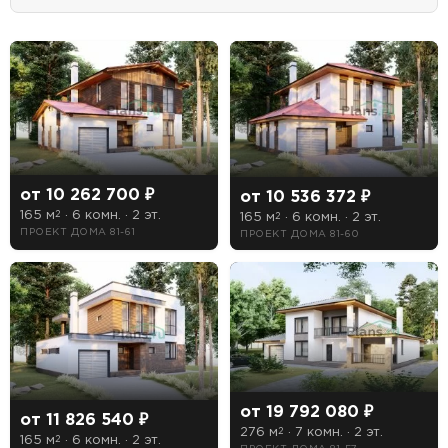
ПОИСК
УЗНАТЬ ТОЧНУЮ СТОИМОСТЬ
СТРОИТЕЛЬСТВА
от 10 262 700 ₽
от 10 536 372 ₽
165 м
· 6 комн. · 2 эт.
2
165 м
· 6 комн. · 2 эт.
2
ПРОЕКТ ДОМА 81-61
ПРОЕКТ ДОМА 81-60
Предпочтительный способ связи:
Звонок
Telegram
MAX
Даю
согласие на обработку персональных данных
и
подтверждаю, что ознакомлен(а) с
политикой
от 19 792 080 ₽
от 11 826 540 ₽
обработки персональных данных
.
276 м
· 7 комн. · 2 эт.
2
165 м
· 6 комн. · 2 эт.
2