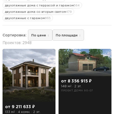
двухэтажные дома с террасой и гаражом
564
двухэтажные дома со вторым светом
479
двухэтажные с гаражом
865
—
От
До
Сортировка:
По цене
По площади
Этажность
Проектов: 2948
1 этажные дома
2 этажные дома
3 этажные дома
от 8 356 915 ₽
Тип кровли
148 м
· 2 эт.
2
ПРОЕКТ ДОМА 90-07
Мансардная
Плоская
от 9 211 633 ₽
Чердачная
133 м
· 4 комн. · 2 эт.
2