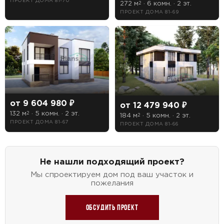
ПРОЕКТ ДОМА 81-70
272 м
· 6 комн. · 2 эт.
2
ПРОЕКТ ДОМА 81-69
от 9 604 980 ₽
от 12 479 940 ₽
132 м
· 5 комн. · 2 эт.
2
184 м
· 5 комн. · 2 эт.
2
ПРОЕКТ ДОМА 81-67
ПРОЕКТ ДОМА 81-66
Не нашли подходящий проект?
Мы спроектируем дом под ваш участок и
пожелания
Обсудить проект