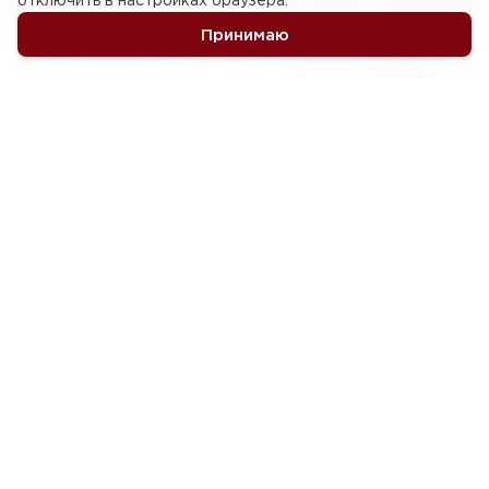
отключить в настройках браузера.
ПРОЕКТ ДОМА 81-08
Принимаю
от 13 834 800 ₽
244 м
· 4 комн. · 2 эт.
2
от 22 469 832 ₽
ПРОЕКТ ДОМА 80-99
386 м
· 4 комн. · 2 эт.
2
ПРОЕКТ ДОМА 81-00
Не нашли подходящий проект?
Мы спроектируем дом под ваш участок и
пожелания
Обсудить проект