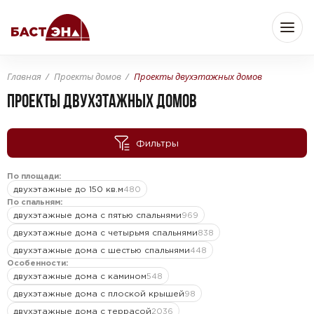
Главная
Проекты домов
Проекты двухэтажных домов
Бюджет
ПРОЕКТЫ ДВУХЭТАЖНЫХ ДОМОВ
Фильтры
—
От
До
По площади:
двухэтажные до 150 кв.м
480
Площадь
По спальням:
двухэтажные дома с пятью спальнями
969
двухэтажные дома с четырьмя спальнями
838
двухэтажные дома с шестью спальнями
448
—
От
До
м
м
2
2
Особенности:
двухэтажные дома с камином
548
двухэтажные дома с плоской крышей
98
Комнат
двухэтажные дома с террасой
2036