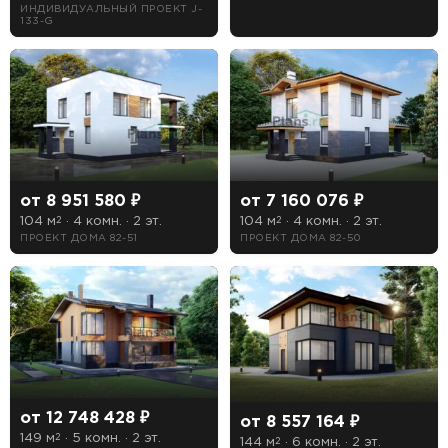
ИНДИВИДУАЛЬНЫЙ ПРОЕКТ J-
133-G
Длина
Ширина
Особенности
от 8 951 580 ₽
от 7 160 076 ₽
1 гараж
104 м
· 4 комн. · 2 эт.
104 м
· 4 комн. · 2 эт.
2
2
ПРОЕКТ ДОМА 82-51
ПРОЕКТ ДОМА 82-50
2 гаража
3 гаража
Бассейн
Второй свет
Зимний сад
от 12 748 428 ₽
от 8 557 164 ₽
149 м
· 5 комн. · 2 эт.
2
144 м
· 6 комн. · 2 эт.
Кухня-столовая
2