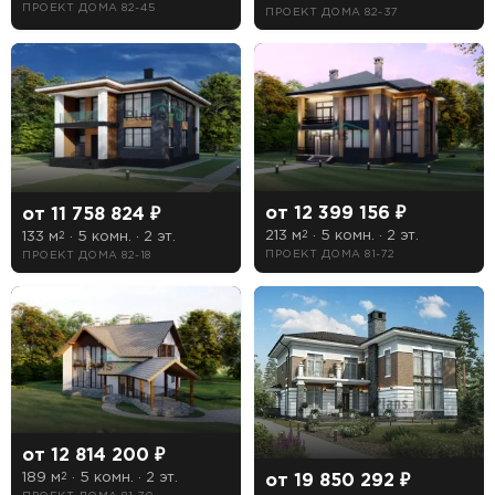
ПРОЕКТ ДОМА 82-45
ПРОЕКТ ДОМА 82-37
Лоджия
Сауна
Терраса
Цоколь
от 12 399 156 ₽
от 11 758 824 ₽
Есть
213 м
· 5 комн. · 2 эт.
133 м
· 5 комн. · 2 эт.
2
2
ПРОЕКТ ДОМА 81-72
ПРОЕКТ ДОМА 82-18
Нет
от 12 814 200 ₽
189 м
· 5 комн. · 2 эт.
от 19 850 292 ₽
2