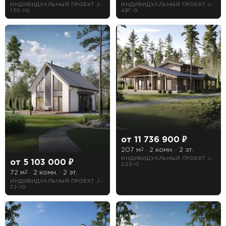
ИНДИВИДУАЛЬНЫЙ ПРОЕКТ J-
ИНДИВИДУАЛЬНЫЙ ПРОЕКТ J-
130-1G
487-G
Длина
Ширина
Особенности
1 гараж
2 гаража
от 11 736 900 ₽
3 гаража
207 м
· 2 комн. · 2 эт.
2
ИНДИВИДУАЛЬНЫЙ ПРОЕКТ J-
от 5 103 000 ₽
203-G
Бассейн
72 м
· 2 комн. · 2 эт.
2
ИНДИВИДУАЛЬНЫЙ ПРОЕКТ J-
Второй свет
72-1G
Зимний сад
Кухня-столовая