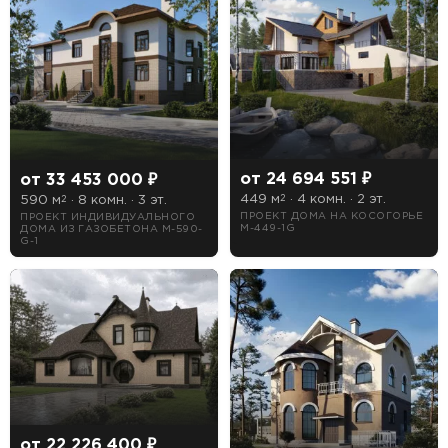
Лоджия
Сауна
Терраса
Цоколь
от 24 694 551 ₽
от 33 453 000 ₽
449 м
· 4 комн. · 2 эт.
590 м
· 8 комн. · 3 эт.
2
2
Есть
ПРОЕКТ ДОМА НА КОСОГОРЬЕ
ПРОЕКТ ИНДИВИДУАЛЬНОГО
M-449-1G
ДОМА ИЗ ГАЗОБЕТОНА M-590-
G-1
Нет
от 22 226 400 ₽