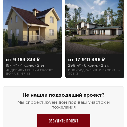
от 9 184 833 ₽
от 17 910 396 ₽
167 м
· 4 комн. · 2 эт.
298 м
· 6 комн. · 2 эт.
2
2
ИНДИВИДУАЛЬНЫЙ ПРОЕКТ
ИНДИВИДУАЛЬНЫЙ ПРОЕКТ J-
ДОМА K-167-1G
305-G
Не нашли подходящий проект?
Мы спроектируем дом под ваш участок и
пожелания
Обсудить проект