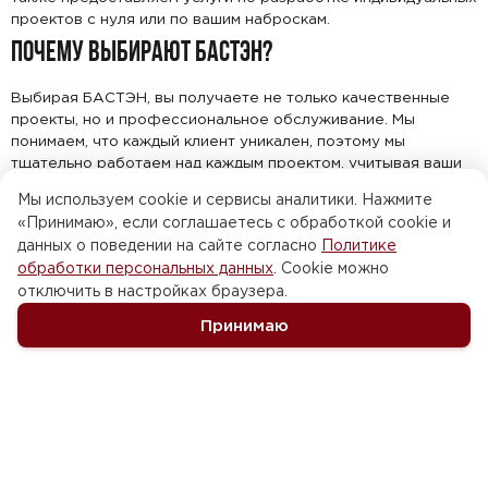
проектов с нуля или по вашим наброскам.
ПОЧЕМУ ВЫБИРАЮТ БАСТЭН?
Выбирая БАСТЭН, вы получаете не только качественные
проекты, но и профессиональное обслуживание. Мы
понимаем, что каждый клиент уникален, поэтому мы
тщательно работаем над каждым проектом, учитывая ваши
индивидуальные потребности и предпочтения. Кроме того,
Мы используем cookie и сервисы аналитики. Нажмите
мы предлагаем бесплатные изменения в проектах и дарим
«Принимаю», если соглашаетесь с обработкой cookie и
типовой проект каждому заказчику строительства.
данных о поведении на сайте согласно
Политике
FAQ
обработки персональных данных
. Cookie можно
отключить в настройках браузера.
МОЖНО ЛИ ВНЕСТИ ИЗМЕНЕНИЯ В ТИПОВОЙ ПРОЕКТ?
Принимаю
Да, мы предлагаем бесплатные изменения в типовых
проектах.
МОЖНО ЛИ ЗАКАЗАТЬ ИНДИВИДУАЛЬНЫЙ ПРОЕКТ?
Да, мы предлагаем услуги по разработке индивидуальных
проектов с нуля или по вашим наброскам.