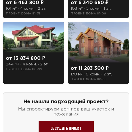
от 6 463 800 ₽
от 6 340 680 ₽
101 м
· 4 комн. · 2 эт.
103 м
· 5 комн. · 1 эт.
2
2
ПРОЕКТ ДОМА 81-38
ПРОЕКТ ДОМА 81-09
от 13 834 800 ₽
244 м
· 4 комн. · 2 эт.
2
от 11 283 300 ₽
ПРОЕКТ ДОМА 80-99
178 м
· 6 комн. · 2 эт.
2
ПРОЕКТ ДОМА 80-80
Не нашли подходящий проект?
Мы спроектируем дом под ваш участок и
пожелания
Обсудить проект