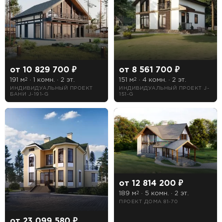
от 10 829 700 ₽
от 8 561 700 ₽
191 м
· 1 комн. · 2 эт.
151 м
· 4 комн. · 2 эт.
2
2
ИНДИВИДУАЛЬНЫЙ ПРОЕКТ
ИНДИВИДУАЛЬНЫЙ ПРОЕКТ J-
БАНИ J-191-G
151-G
ПОИСК
УЗНАТЬ ТОЧНУЮ СТОИМОСТЬ
СТРОИТЕЛЬСТВА
от 12 814 200 ₽
189 м
· 5 комн. · 2 эт.
2
Предпочтительный способ связи:
ПРОЕКТ ДОМА 81-70
Звонок
от 23 099 580 ₽