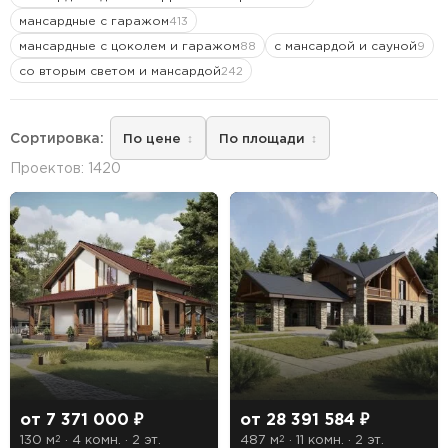
мансардные с гаражом
413
мансардные с цоколем и гаражом
с мансардой и сауной
88
9
со вторым светом и мансардой
242
—
От
До
Сортировка:
По цене
По площади
Этажность
Проектов: 1420
1 этажные дома
2 этажные дома
3 этажные дома
Тип кровли
Мансардная
Плоская
от 7 371 000 ₽
от 28 391 584 ₽
Чердачная
130 м
· 4 комн. · 2 эт.
487 м
· 11 комн. · 2 эт.
2
2