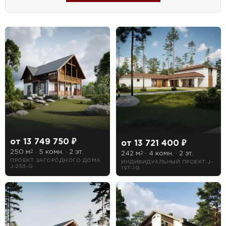
от 13 749 750 ₽
от 13 721 400 ₽
250 м
· 5 комн. · 2 эт.
2
242 м
· 4 комн. · 2 эт.
2
ПРОЕКТ ЗАГОРОДНОГО ДОМА
ИНДИВИДУАЛЬНЫЙ ПРОЕКТ J-
J-253-G
197-1G