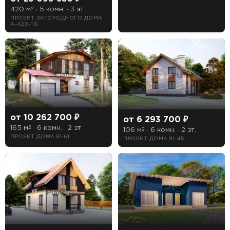
420 м
· 5 комн. · 3 эт.
2
ПРОЕКТ ЗАГОРОДНОГО ДОМА
Telegram
MAX
A-420-1G
Даю
согласие на обработку персональных данных
и
подтверждаю, что ознакомлен(а) с
политикой
обработки персональных данных
.
Рассчитать стоимость
от 10 262 700 ₽
от 6 293 700 ₽
165 м
· 6 комн. · 2 эт.
2
106 м
· 6 комн. · 2 эт.
2
ПРОЕКТ ДОМА 81-61
ПРОЕКТ ДОМА 81-45