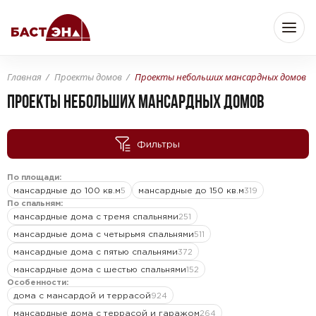
Главная
Проекты домов
Проекты небольших мансардных домов
Бюджет
ПРОЕКТЫ НЕБОЛЬШИХ МАНСАРДНЫХ ДОМОВ
Фильтры
—
От
До
По площади:
мансардные до 100 кв.м
мансардные до 150 кв.м
5
319
Площадь
По спальням:
мансардные дома с тремя спальнями
251
мансардные дома с четырьмя спальнями
511
мансардные дома с пятью спальнями
372
—
От
До
м
м
2
2
мансардные дома с шестью спальнями
152
Особенности:
дома с мансардой и террасой
924
Комнат
мансардные дома с террасой и гаражом
264