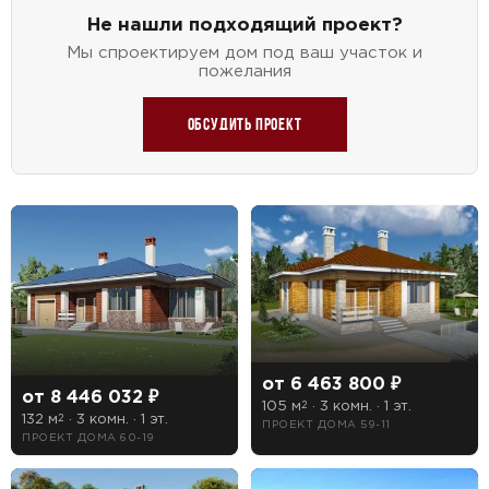
Не нашли подходящий проект?
Мы спроектируем дом под ваш участок и
пожелания
Обсудить проект
ПОИСК
УЗНАТЬ ТОЧНУЮ СТОИМОСТЬ
СТРОИТЕЛЬСТВА
Предпочтительный способ связи:
от 6 463 800 ₽
от 8 446 032 ₽
105 м
· 3 комн. · 1 эт.
2
Звонок
132 м
· 3 комн. · 1 эт.
2
ПРОЕКТ ДОМА 59-11
ПРОЕКТ ДОМА 60-19
Telegram
MAX