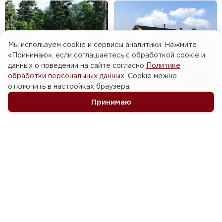
Мы используем cookie и сервисы аналитики. Нажмите
«Принимаю», если соглашаетесь с обработкой cookie и
данных о поведении на сайте согласно
Политике
обработки персональных данных
. Cookie можно
от 8 803 080 ₽
отключить в настройках браузера.
от 13 296 960 ₽
105 м
· 3 комн. · 1 эт.
2
147 м
· 3 комн. · 1 эт.
ПРОЕКТ ДОМА 48-81
2
Принимаю
ПРОЕКТ ДОМА 47-99
от 10 014 581 ₽
от 8 446 032 ₽
127 м
· 3 комн. · 1 эт.
133 м
· 3 комн. · 1 эт.
2
2