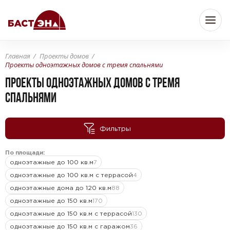
Главная
Проекты домов
Проекты одноэтажных домов с тремя спальнями
Бюджет
ПРОЕКТЫ ОДНОЭТАЖНЫХ ДОМОВ С ТРЕМЯ
СПАЛЬНЯМИ
—
От
До
Фильтры
Площадь
По площади:
одноэтажные до 100 кв.м
7
одноэтажные до 100 кв.м с террасой
4
одноэтажные дома до 120 кв.м
88
—
От
До
м
м
2
2
одноэтажные до 150 кв.м
170
одноэтажные до 150 кв.м с террасой
130
Этажность
одноэтажные до 150 кв.м с гаражом
36