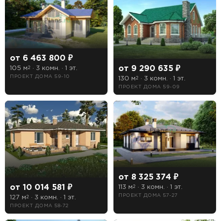
Даю
согласие на обработку персональных данных
и
подтверждаю, что ознакомлен(а) с
политикой
обработки персональных данных
.
Рассчитать стоимость
от 6 463 800 ₽
от 9 290 635 ₽
105 м
· 3 комн. · 1 эт.
2
ПРОЕКТ ДОМА 59-10
130 м
· 3 комн. · 1 эт.
2
ПРОЕКТ ДОМА 59-09
от 8 325 374 ₽
от 10 014 581 ₽
113 м
· 3 комн. · 1 эт.
2
ПРОЕКТ ДОМА 57-27
127 м
· 3 комн. · 1 эт.
2
ПРОЕКТ ДОМА 58-72