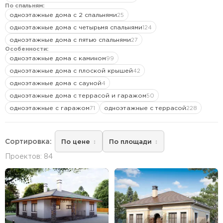
По спальням:
одноэтажные дома с 2 спальнями
25
1 этажные дома
одноэтажные дома с четырьмя спальнями
124
2 этажные дома
одноэтажные дома с пятью спальнями
27
Особенности:
3 этажные дома
одноэтажные дома с камином
99
одноэтажные дома с плоской крышей
42
Тип кровли
одноэтажные дома с сауной
4
одноэтажные дома с террасой и гаражом
50
Мансардная
одноэтажные с гаражом
одноэтажные с террасой
71
228
Плоская
Сортировка:
Чердачная
По цене
По площади
Проектов: 84
Длина
Ширина