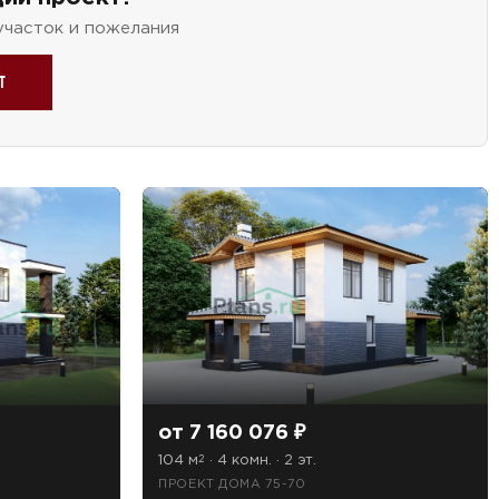
участок и пожелания
т
от 7 160 076 ₽
104 м
· 4 комн. · 2 эт.
2
ПРОЕКТ ДОМА 75-70