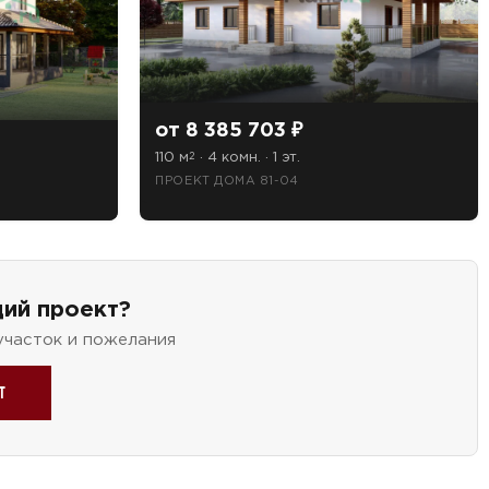
от 8 385 703 ₽
110 м
· 4 комн. · 1 эт.
2
ПРОЕКТ ДОМА 81-04
ий проект?
участок и пожелания
т