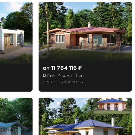
от 11 764 116 ₽
137 м
· 4 комн. · 1 эт.
2
ПРОЕКТ ДОМА 80-35
знакомлен(а)