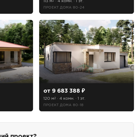
113 м
· 4 комн. · 1 эт.
2
ПРОЕКТ ДОМА 80-24
от 9 683 388 ₽
120 м
· 4 комн. · 1 эт.
2
ПРОЕКТ ДОМА 80-18
ий проект?