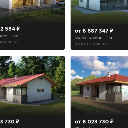
82 584 ₽
от 8 687 347 ₽
комн. · 1 эт.
124 м
· 4 комн. · 1 эт.
2
ОМА 80-33
ПРОЕКТ ДОМА 80-29
3 730 ₽
от 8 023 730 ₽