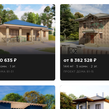
0 635 ₽
от 8 382 528 ₽
омн. · 1 эт.
144 м
· 5 комн. · 2 эт.
2
МА 81-31
ПРОЕКТ ДОМА 81-15