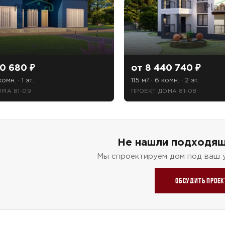
0 680 ₽
от 8 440 740 ₽
комн. · 1 эт.
115 м
· 6 комн. · 2 эт.
2
ОМА 81-09
ПРОЕКТ ДОМА 81-08
Не нашли подходящ
Мы спроектируем дом под ваш 
Обсудить проек