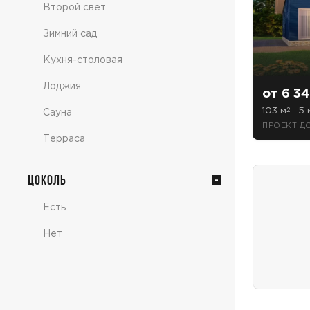
Второй свет
Зимний сад
Кухня-столовая
Лоджия
от 6 34
103 м
· 5 
2
Сауна
ПРОЕКТ Д
Терраса
Цоколь
Есть
Нет