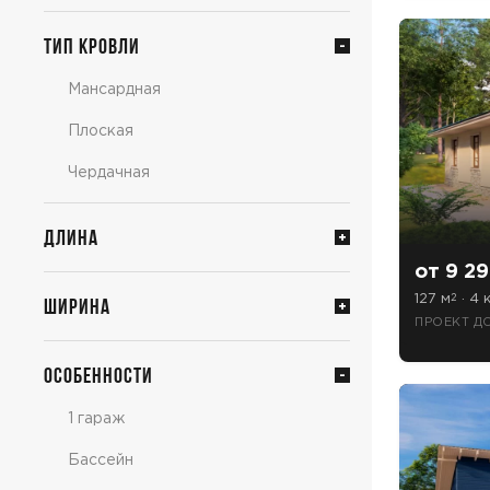
Тип кровли
Мансардная
Плоская
Чердачная
Длина
от 9 29
127 м
· 4 к
2
Ширина
ПРОЕКТ ДО
Особенности
1 гараж
Бассейн