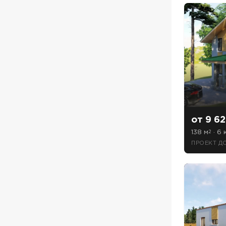
ПОИСК
УЗНАТЬ 
Предпочтител
от 9 62
138 м
· 6 
2
ПРОЕКТ Д
Даю
сог
с
полити