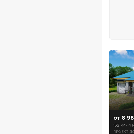
от 8 98
132 м
· 4 к
2
ПРОЕКТ Д