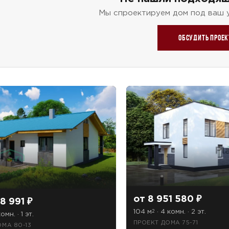
Мы спроектируем дом под ваш 
Обсудить проек
от 8 951 580 ₽
8 991 ₽
104 м
· 4 комн. · 2 эт.
2
омн. · 1 эт.
ПРОЕКТ ДОМА 75-71
ОМА 80-13