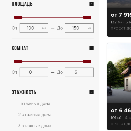
Площадь
от 7 91
132 м
· 5 к
2
—
От
До
м
м
ПРОЕКТ ДО
2
2
Комнат
—
От
До
Этажность
1 этажные дома
от 6 46
2 этажные дома
101 м
· 4 к
2
ПРОЕКТ ДО
3 этажные дома