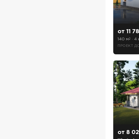
от 11 7
140 м
· 4 
2
ПРОЕКТ Д
от 8 02