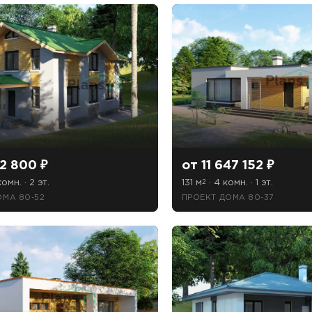
ТОЧНУЮ СТОИМОСТЬ СТРОИТЕЛЬСТВА
ьный способ связи:
2 800 ₽
от 11 647 152 ₽
комн. · 2 эт.
131 м
· 4 комн. · 1 эт.
Звонок
2
ОМА 80-52
ПРОЕКТ ДОМА 80-37
Telegram
MAX
ласие на обработку персональных данных
и подтверждаю, что о
кой обработки персональных данных
.
Рассчитать стоимость