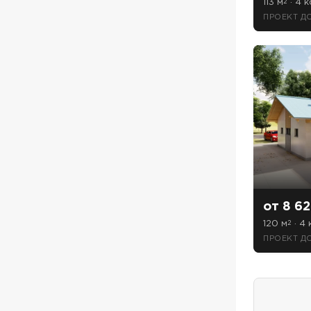
113 м
· 4 ко
2
ПРОЕКТ Д
от 8 62
120 м
· 4 
2
ПРОЕКТ Д