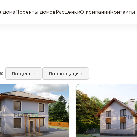
 дома
Проекты домов
Расценки
О компании
Контакты
По цене
По площади
а: