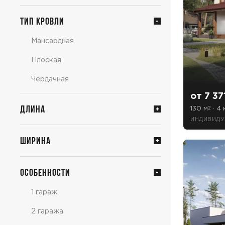
Тип кровли
Мансардная
Плоская
Чердачная
от 7 37
Длина
130 м
· 4 
2
ИНДИВИДУ
Ширина
Особенности
1 гараж
2 гаража