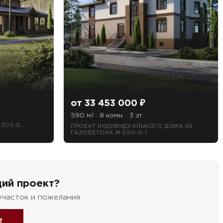
от 33 453 000 ₽
590 м
· 8 комн. · 3 эт.
2
-203-G
ПРОЕКТ ИНДИВИДУАЛЬНОГО ДОМА ИЗ
ГАЗОБЕТОНА M-590-G-1
ий проект?
участок и пожелания
т