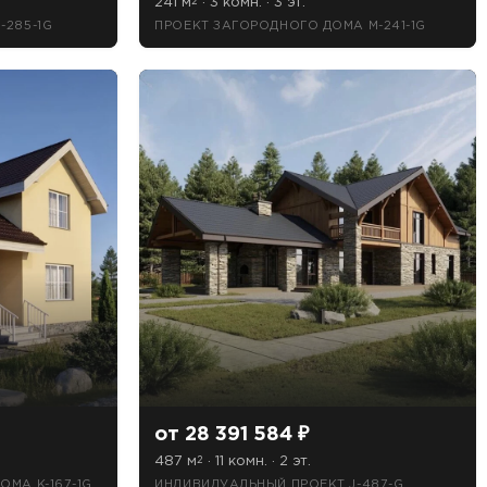
241 м
· 3 комн. · 3 эт.
2
-285-1G
ПРОЕКТ ЗАГОРОДНОГО ДОМА M-241-1G
от 28 391 584 ₽
487 м
· 11 комн. · 2 эт.
2
МА K-167-1G
ИНДИВИДУАЛЬНЫЙ ПРОЕКТ J-487-G