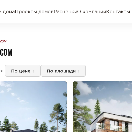
 дома
Проекты домов
Расценки
О компании
Контакты
асом
АСОМ
По цене
По площади
а: