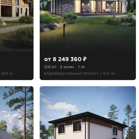
от 8 249 360 ₽
129 м
· 3 комн. · 1 эт.
2
-487-G
ИНДИВИДУАЛЬНЫЙ ПРОЕКТ J-129-1G