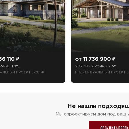
56 110 ₽
от 11 736 900 ₽
омн. · 1 эт.
207 м
· 2 комн. · 2 эт.
2
АЛЬНЫЙ ПРОЕКТ J-281-К
ИНДИВИДУАЛЬНЫЙ ПРОЕКТ J
ТОЧНУЮ СТОИМОСТЬ СТРОИТЕЛЬСТВА
Не нашли подходящ
Мы спроектируем дом под ваш 
ьный способ связи:
Обсудить проек