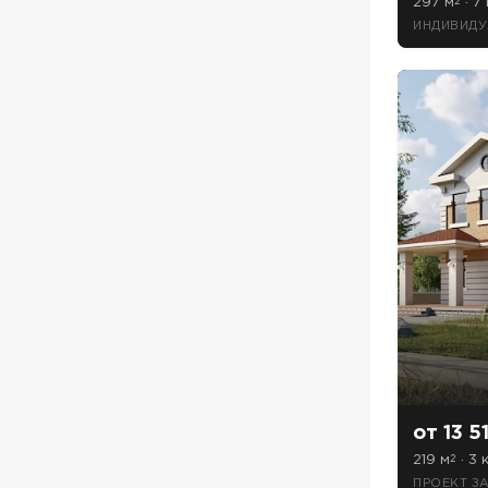
297 м
· 7 
2
ИНДИВИДУ
от 13 5
219 м
· 3 
2
ПРОЕКТ З