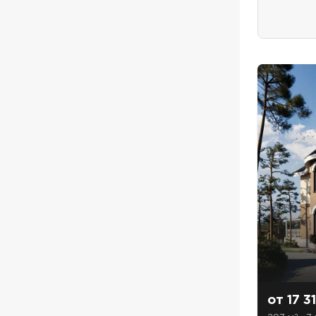
Даю
сог
с
полити
от 17 3