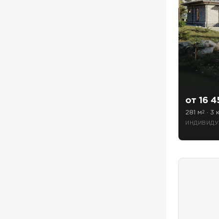
от 16 4
281 м
· 3 к
2
ПОИСК
ИНДИВИДУ
УЗНАТЬ 
Предпочтител