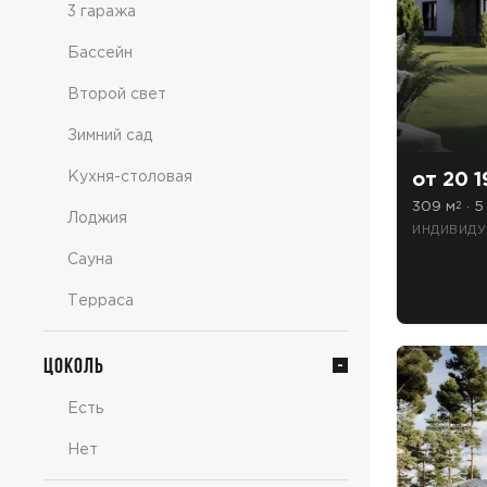
3 гаража
Бассейн
Второй свет
Зимний сад
от 20 1
Кухня-столовая
309 м
· 5
2
Лоджия
ИНДИВИДУ
Сауна
Терраса
Цоколь
Есть
Нет