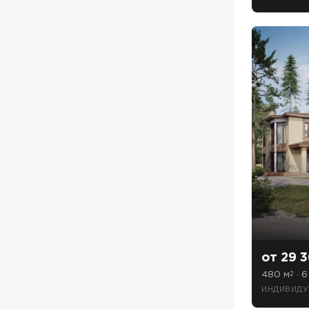
от 29 3
480 м
· 6
2
ИНДИВИДУ