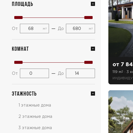
Площадь
—
От
До
м
м
2
2
Комнат
от 7 84
119 м
· 3 к
2
—
От
До
ИНДИВИДУА
Этажность
1 этажные дома
2 этажные дома
3 этажные дома