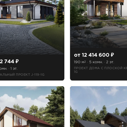
от 12 414 600 ₽
2 744 ₽
190 м
· 5 комн. · 2 эт.
2
ПРОЕКТ ДОМА С ПЛОСКОЙ К
омн. · 1 эт.
1G
ЛЬНЫЙ ПРОЕКТ J-119-1G