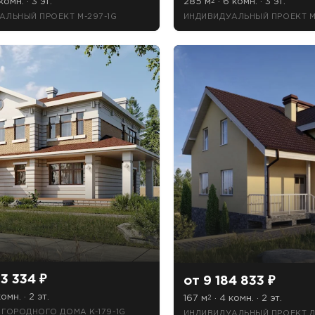
комн. · 3 эт.
285 м
· 6 комн. · 3 эт.
2
АЛЬНЫЙ ПРОЕКТ M-297-1G
ИНДИВИДУАЛЬНЫЙ ПРОЕКТ M
13 334 ₽
от 9 184 833 ₽
комн. · 2 эт.
167 м
· 4 комн. · 2 эт.
2
АГОРОДНОГО ДОМА K-179-1G
ИНДИВИДУАЛЬНЫЙ ПРОЕКТ ДО