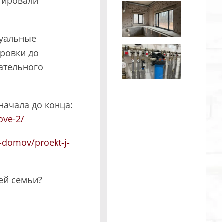
тировали
ласие на обработку персональных данных
и подтверждаю, что о
кой обработки персональных данных
.
дуальные
Рассчитать стоимость
ировки до
ательного
начала до конца:
ove-2/
y-domov/proekt-j-
оей семьи?