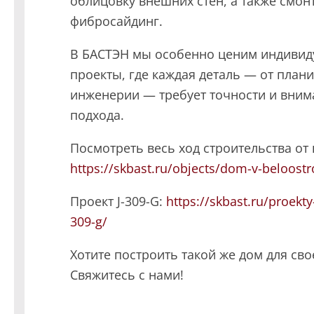
облицовку внешних стен, а также смон
Даю
сог
фибросайдинг.
с
полити
В БАСТЭН мы особенно ценим индиви
проекты, где каждая деталь — от план
инженерии — требует точности и вним
подхода.
Посмотреть весь ход строительства от 
https://skbast.ru/objects/dom-v-beloostr
Проект J-309-G:
https://skbast.ru/proekt
309-g/
Хотите построить такой же дом для св
Свяжитесь с нами!