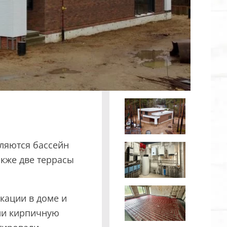
ТОЧНУЮ СТОИМОСТЬ СТРОИТЕЛЬСТВА
ляются бассейн
акже две террасы
ьный способ связи:
Звонок
кации в доме и
ли кирпичную
Telegram
MAX