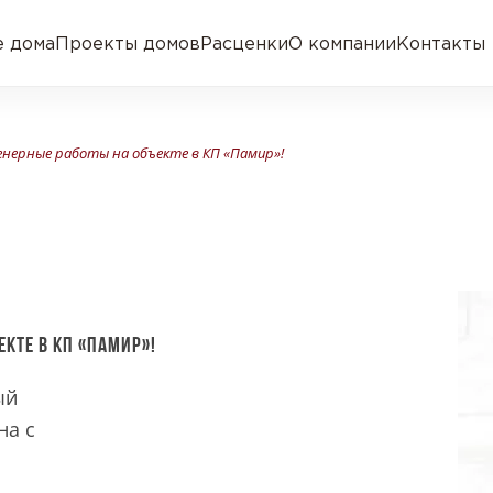
 дома
Проекты домов
Расценки
О компании
Контакты
нерные работы на объекте в КП «Памир»!
кте в КП «Памир»!
ый
на с