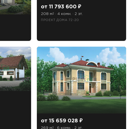
от 11 793 600 ₽
208 м
· 4 комн. · 2 эт.
2
ПРОЕКТ ДОМА 72-20
от 15 659 028 ₽
269 м
· 6 комн. · 2 эт.
2