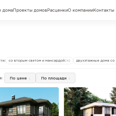
 дома
Проекты домов
Расценки
О компании
Контакты
ти:
со вторым светом и мансардой
двухэтажные дома со
242
По цене
По площади
а: