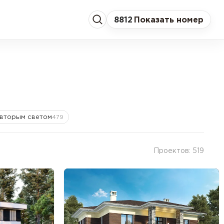
8
812
Показать номер
 вторым светом
479
Проектов: 519