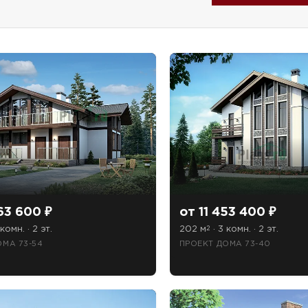
ТОЧНУЮ СТОИМОСТЬ СТРОИТЕЛЬСТВА
ьный способ связи:
63 600 ₽
от 11 453 400 ₽
Звонок
комн. · 2 эт.
202 м
· 3 комн. · 2 эт.
2
ОМА 73-54
ПРОЕКТ ДОМА 73-40
Telegram
MAX
ласие на обработку персональных данных
и подтверждаю, что о
кой обработки персональных данных
.