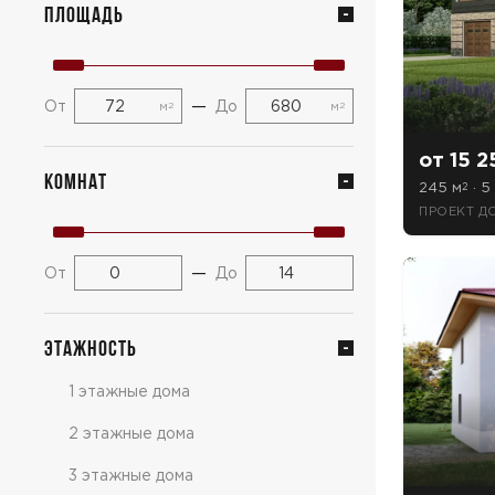
Площадь
—
От
До
м
м
2
2
от 15 2
Комнат
245 м
· 5 
2
ПРОЕКТ Д
—
От
До
Этажность
1 этажные дома
2 этажные дома
3 этажные дома