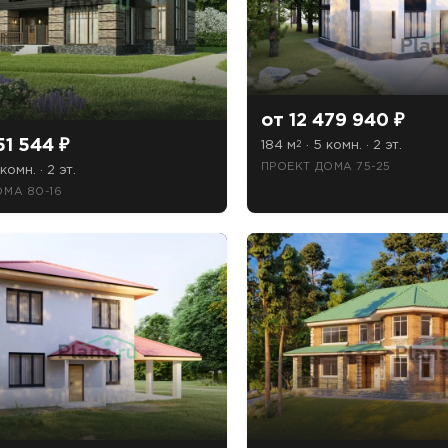
от 12 479 940 ₽
51 544 ₽
184 м
· 5 комн. · 2 эт.
2
ПРОЕКТ ДОМА 75-25
комн. · 2 эт.
ОМА 80-16