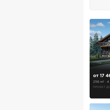
ПОИСК
УЗНАТЬ 
Предпочтител
от 17 4
256 м
· 4 
2
ПРОЕКТ Д
Даю
сог
с
полити