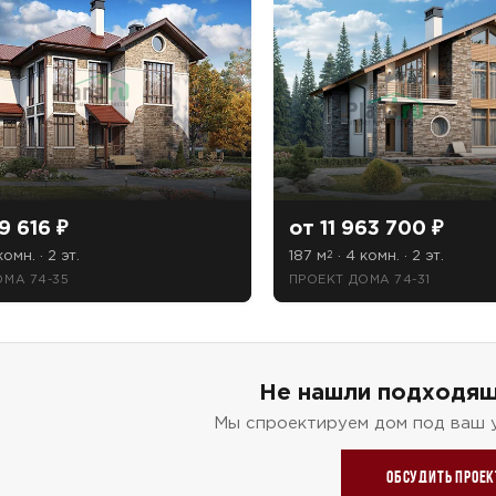
9 616 ₽
от 11 963 700 ₽
комн. · 2 эт.
187 м
· 4 комн. · 2 эт.
2
ОМА 74-35
ПРОЕКТ ДОМА 74-31
Не нашли подходящ
Мы спроектируем дом под ваш 
Обсудить проек