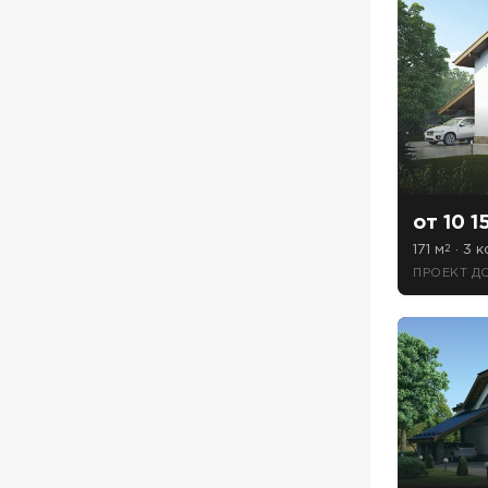
от 10 1
171 м
· 3 к
2
ПРОЕКТ Д