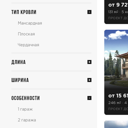
от 9 72
Тип кровли
131 м
· 5 к
2
ПРОЕКТ Д
Мансардная
Плоская
Чердачная
Длина
Ширина
от 15 6
Особенности
246 м
· 4 
2
1 гараж
ПРОЕКТ Д
2 гаража