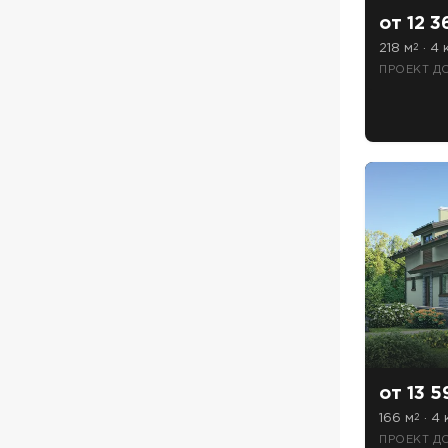
от 12 3
218 м
· 4 
2
ПРОЕКТ Д
от 13 5
166 м
· 4 
2
ПРОЕКТ ДО