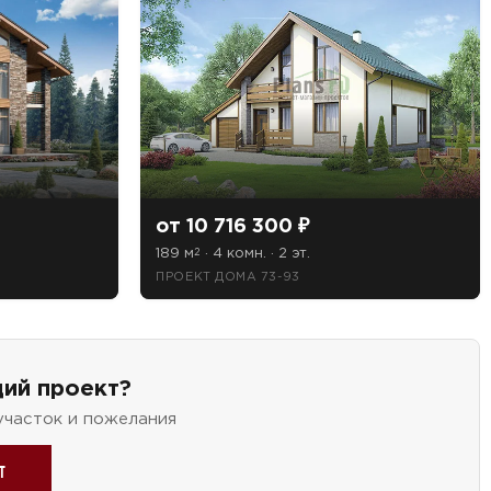
от 10 716 300 ₽
189 м
· 4 комн. · 2 эт.
2
ПРОЕКТ ДОМА 73-93
ий проект?
участок и пожелания
т