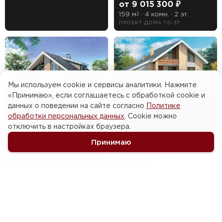
от 9 015 300 ₽
159 м
· 4 комн. · 2 эт.
2
ПРОЕКТ ДОМА 70-37
Мы используем cookie и сервисы аналитики. Нажмите
«Принимаю», если соглашаетесь с обработкой cookie и
от 11 340 000 ₽
данных о поведении на сайте согласно
Политике
178 м
· 4 комн. · 2 эт.
2
обработки персональных данных
. Cookie можно
ПРОЕКТ ДОМА 70-35
от 8 675 100 ₽
отключить в настройках браузера.
153 м
· 4 комн. · 2 эт.
2
Принимаю
ПРОЕКТ ДОМА 70-36