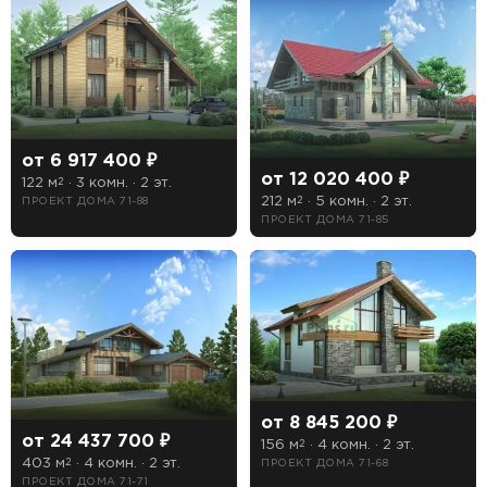
СТРОИТЕЛЬСТВА
от 6 917 400 ₽
от 12 020 400 ₽
Предпочтительный способ связи:
122 м
· 3 комн. · 2 эт.
2
212 м
· 5 комн. · 2 эт.
ПРОЕКТ ДОМА 71-88
2
Звонок
ПРОЕКТ ДОМА 71-85
Telegram
MAX
Даю
согласие на обработку персональных данных
и
подтверждаю, что ознакомлен(а) с
политикой
обработки персональных данных
.
Рассчитать стоимость
от 8 845 200 ₽
от 24 437 700 ₽
156 м
· 4 комн. · 2 эт.
2
403 м
· 4 комн. · 2 эт.
ПРОЕКТ ДОМА 71-68
2
ПРОЕКТ ДОМА 71-71