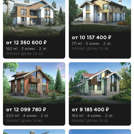
Длина
Ширина
от 10 157 400 ₽
от 12 360 600 ₽
171 м
· 3 комн. · 2 эт.
2
192 м
· 3 комн. · 2 эт.
ПРОЕКТ ДОМА 73-08
2
Особенности
ПРОЕКТ ДОМА 73-33
1 гараж
2 гаража
Бассейн
Второй свет
от 12 099 780 ₽
от 9 185 400 ₽
Зимний сад
220 м
· 4 комн. · 2 эт.
162 м
· 4 комн. · 2 эт.
2
2
ПРОЕКТ ДОМА 72-80
ПРОЕКТ ДОМА 72-32
Кухня-столовая
Лоджия