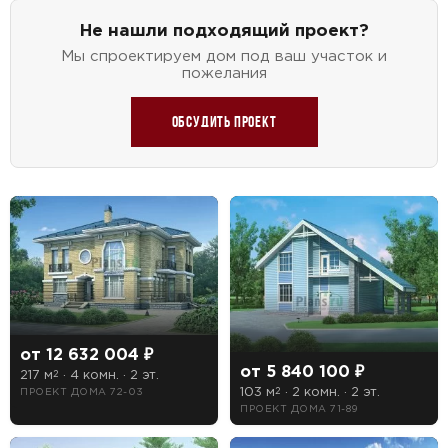
Не нашли подходящий проект?
Мы спроектируем дом под ваш участок и
пожелания
Обсудить проект
от 12 632 004 ₽
от 5 840 100 ₽
217 м
· 4 комн. · 2 эт.
2
103 м
· 2 комн. · 2 эт.
ПРОЕКТ ДОМА 72-03
2
ПРОЕКТ ДОМА 71-89
ПОИСК
УЗНАТЬ ТОЧНУЮ СТОИМОСТЬ