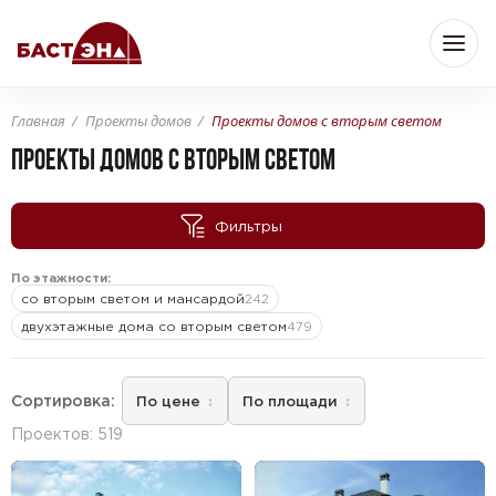
Главная
Проекты домов
Проекты домов с вторым светом
Бюджет
ПРОЕКТЫ ДОМОВ С ВТОРЫМ СВЕТОМ
Фильтры
—
От
До
По этажности:
со вторым светом и мансардой
242
Площадь
двухэтажные дома со вторым светом
479
Сортировка:
По цене
По площади
—
От
До
м
м
2
2
Проектов: 519
Комнат