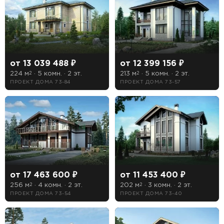
—
От
До
от 13 039 488 ₽
от 12 399 156 ₽
Этажность
224 м
· 5 комн. · 2 эт.
213 м
· 5 комн. · 2 эт.
2
2
ПРОЕКТ ДОМА 73-84
ПРОЕКТ ДОМА 73-57
1 этажные дома
2 этажные дома
3 этажные дома
Тип кровли
от 17 463 600 ₽
от 11 453 400 ₽
Мансардная
256 м
· 4 комн. · 2 эт.
202 м
· 3 комн. · 2 эт.
2
2
ПРОЕКТ ДОМА 73-54
ПРОЕКТ ДОМА 73-40
Плоская
Чердачная