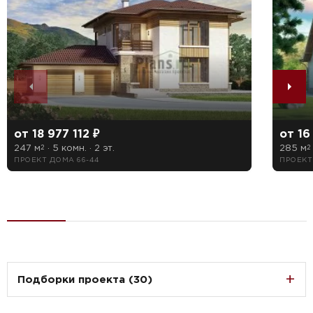
от 18 977 112 ₽
от 16
247 м
· 5 комн. · 2 эт.
285 м
2
2
ПРОЕКТ ДОМА 66-44
ПРОЕКТ
Подборки проекта (30)