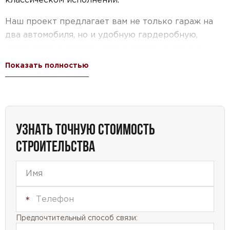
Наш проект предлагает вам не только гараж на
два автомобиля, но и удобную гардеробную,
которая поможет вам организовать хранение
одежды и аксессуаров. Также в доме
Показать полностью
предусмотрено достаточное количество
подсобных помещений, которые помогут вам
рационально использовать пространство.
Особое внимание уделено созданию комфортных
УЗНАТЬ ТОЧНУЮ СТОИМОСТЬ
условий для проживания. Внутренняя планировка
СТРОИТЕЛЬСТВА
дома предусматривает четыре просторные
спальни, где вы и ваша семья смогут наслаждаться
уютом и покоем.
Проект дома №30-43 — это идеальное решение
для тех, кто ищет кирпичный дом с гаражом и
Предпочтительный способ связи:
цоколем, площадью 300 кв.м. Мы создали этот