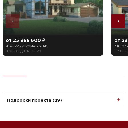
от 25 968 600 ₽
от 23
458 м
· 4 комн. · 2 эт.
416 м
·
2
2
ПРОЕКТ ДОМА 33-79
ПРОЕКТ
Подборки проекта (29)