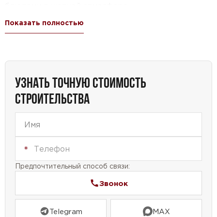
блюдами в уютной атмосфере.
Показать полностью
Двухэтажный дом обладает особой
привлекательностью, предлагая большую
площадь для жизни и отдыха. Вы сможете создать
уникальный интерьер, разместив все
необходимые комнаты на двух этажах. Большая
УЗНАТЬ ТОЧНУЮ СТОИМОСТЬ
площадь дома – от 150 до 250 кв.м – позволит вам
СТРОИТЕЛЬСТВА
воплотить все ваши идеи и желания.
Проект дома №32-97 – это идеальное решение
для семей, которые ищут просторный и уютный
дом. Не упустите возможность создать свое
идеальное жилище, где каждый член семьи
Предпочтительный способ связи:
найдет свое место и сможет наслаждаться
Звонок
комфортом и уютом.
Telegram
MAX