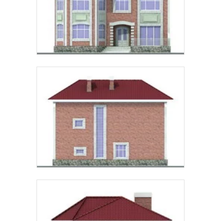
СТРОИТЕЛЬСТВА
Предпочтительный способ связи:
Звонок
Telegram
MAX
Даю
согласие на обработку персональных данных
и
подтверждаю, что ознакомлен(а) с
политикой
обработки персональных данных
.
Рассчитать стоимость