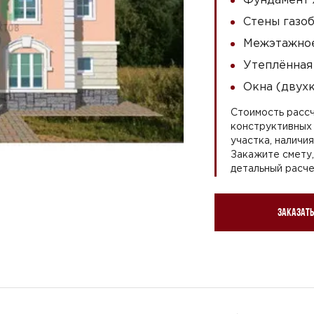
Стены газоб
Межэтажное
Утеплённая
Окна (двух
Стоимость рассч
конструктивных 
участка, наличи
Закажите смету
детальный расче
Заказать