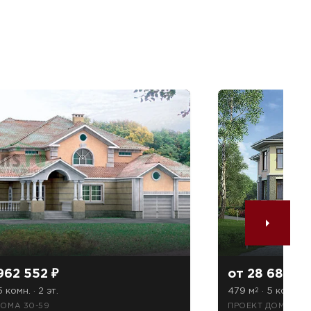
962 552 ₽
от 28 684 54
5 комн. · 2 эт.
479 м
· 5 комн. · 
2
ДОМА 30-59
ПРОЕКТ ДОМА 40-1