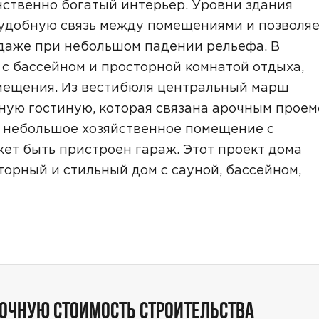
нственно богатый интерьер. Уровни здания
 удобную связь между помещениями и позволя
даже при небольшом падении рельефа. В
с бассейном и просторной комнатой отдыха,
омещения. Из вестибюля центральный марш
ную гостиную, которая связана арочным прое
ТОЧНУЮ СТОИМОСТЬ СТРОИТЕЛЬСТВА
 в небольшое хозяйственное помещение с
жет быть пристроен гараж. Этот проект дома
торный и стильный дом с сауной, бассейном,
ьный способ связи:
Звонок
Telegram
MAX
ТОЧНУЮ СТОИМОСТЬ СТРОИТЕЛЬСТВА
ласие на обработку персональных данных
и подтверждаю, что о