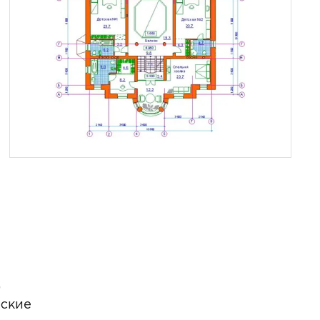
,
еские