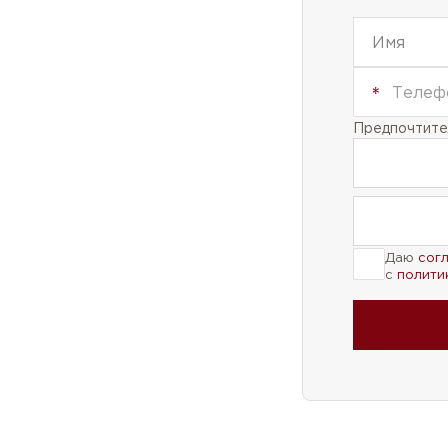
с
полити
Предпочтител
Даю
сог
с
полити