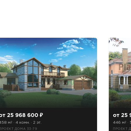
от 25 968 600 ₽
от 25 
458 м
· 4 комн. · 2 эт.
446 м
· 
2
2
ПРОЕКТ ДОМА 33-79
ПРОЕКТ 