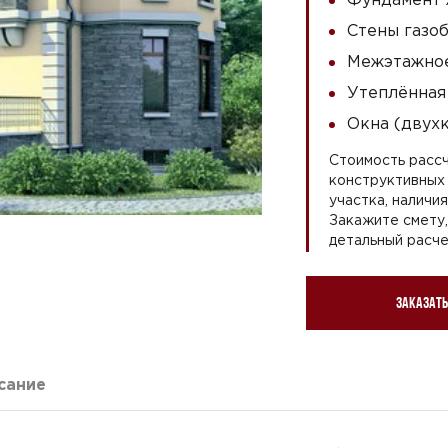
Стены газоб
Межэтажное
Утеплённая
Окна (двух
Стоимость рассч
конструктивных 
участка, наличи
Закажите смету
детальный расче
Заказать
сание