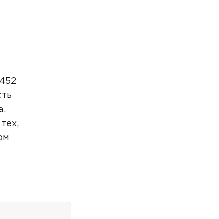
 452
сть
а.
тех,
ом