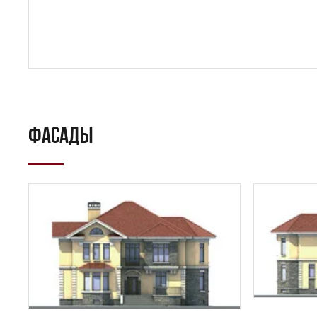
Даю
сог
с
полити
ФАСАДЫ