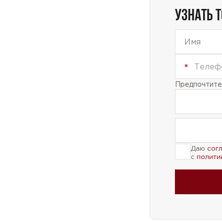
УЗНАТЬ 
Предпочтител
Даю
сог
с
полити