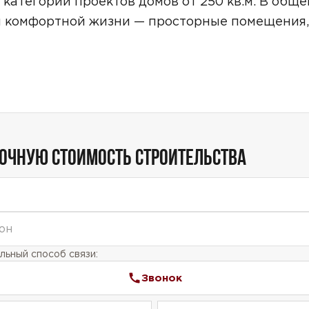
 категории проектов домов от 250 кв.м. В обще
Звонок
ля комфортной жизни — просторные помещения,
Telegram
MAX
ласие на обработку персональных данных
и подтверждаю, что о
кой обработки персональных данных
.
Рассчитать стоимость
ТОЧНУЮ СТОИМОСТЬ СТРОИТЕЛЬСТВА
ьный способ связи:
Звонок