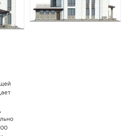
бщей
дает
д
ально
300