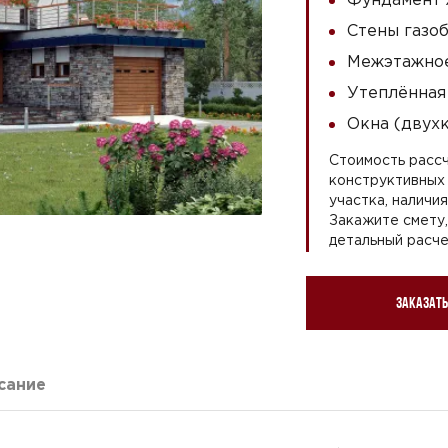
Стены газоб
Межэтажное
Утеплённая
Окна (двух
Стоимость рассч
конструктивных 
участка, наличи
Закажите смету
детальный расче
Заказать
сание