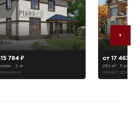
415 784 ₽
от 17 463 60
 комн. · 2 эт.
283 м
· 5 комн. · 
2
ОМА 69-31
ПРОЕКТ ДОМА 42-