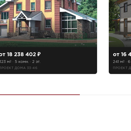
от 18 238 402 ₽
от 16 
323 м
· 5 комн. · 2 эт.
241 м
· 6
2
2
ПРОЕКТ ДОМА 33-46
ПРОЕКТ Д