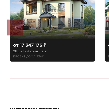
от 17 347 176 ₽
285 м
· 4 комн. · 2 эт.
2
ПРОЕКТ ДОМА 73-91