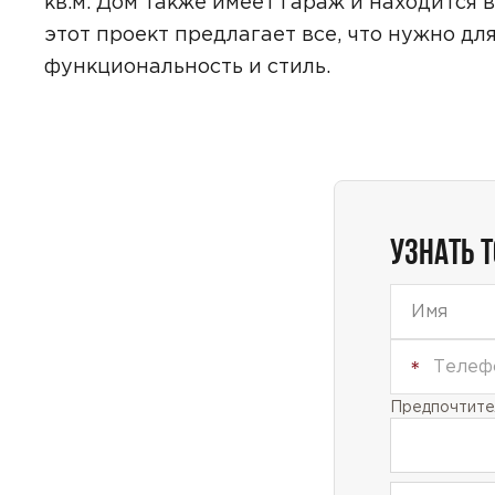
кв.м. Дом также имеет гараж и находится в
этот проект предлагает все, что нужно д
функциональность и стиль.
Даю
сог
с
полити
УЗНАТЬ 
Предпочтител