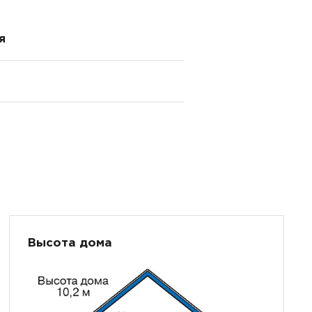
я
Высота дома