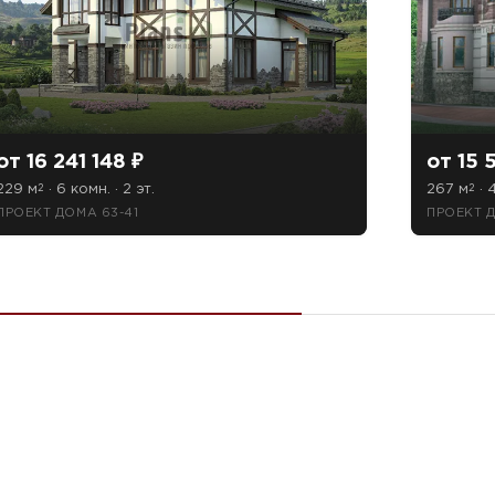
от 16 241 148 ₽
от 15 
229 м
· 6 комн. · 2 эт.
267 м
· 4
2
2
ПРОЕКТ ДОМА 63-41
ПРОЕКТ 