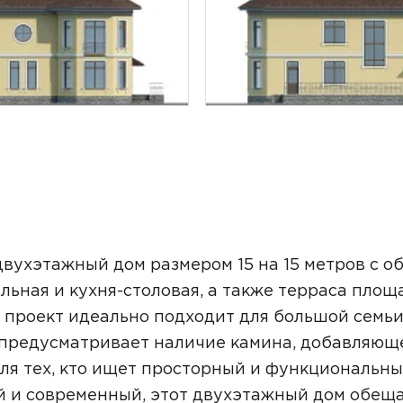
ТОЧНУЮ СТОИМОСТЬ СТРОИТЕЛЬСТВА
вухэтажный дом размером 15 на 15 метров с о
ельная и кухня-столовая, а также терраса пло
от проект идеально подходит для большой семьи
е предусматривает наличие камина, добавляющ
ля тех, кто ищет просторный и функциональн
ьный способ связи:
ый и современный, этот двухэтажный дом обещ