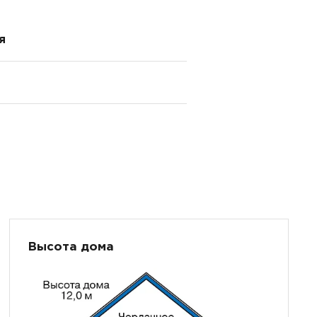
я
Высота дома