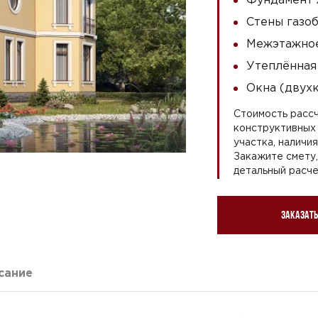
Стены газоб
Межэтажное
Утеплённая
Окна (двух
Стоимость рассч
конструктивных 
участка, наличи
Закажите смету
детальный расче
Заказать
сание