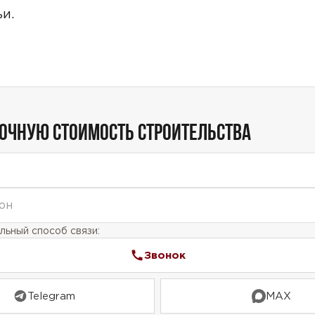
Звонок
и.
Telegram
MAX
ласие на обработку персональных данных
и подтверждаю, что о
кой обработки персональных данных
.
Рассчитать стоимость
ТОЧНУЮ СТОИМОСТЬ СТРОИТЕЛЬСТВА
ьный способ связи:
Звонок
Telegram
MAX