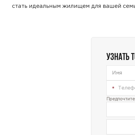
стать идеальным жилищем для вашей семь
Даю
сог
с
полити
УЗНАТЬ 
Предпочтител