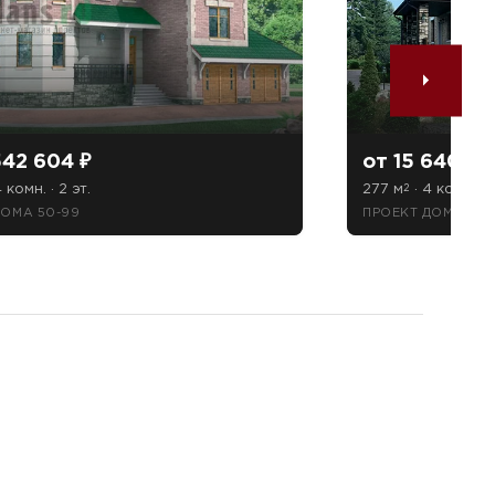
542 604 ₽
от 15 640 98
 комн. · 2 эт.
277 м
· 4 комн. · 2
2
ДОМА 50-99
ПРОЕКТ ДОМА 56-