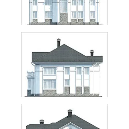
Предпочтительный способ связи:
Звонок
Telegram
MAX
Даю
согласие на обработку персональных данных
и
подтверждаю, что ознакомлен(а) с
политикой
обработки персональных данных
.
Рассчитать стоимость