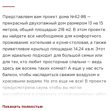
Представляем вам проект дома №42-88 —
прекрасный двухэтажный дом размером 13 на 15
метров, общей площадью 218 м2. В этом проекте
вы найдете все необходимое для комфортного
проживания: котельная и кухня-столовая, а также
приветливое крыльцо площадью 14,24 кв.м. Этот
дом идеально подходит для большой семьи или
для тех, кто любит просторные спальни — ведь
здесь аж восемь таких комнат! А еще у нас есть
балкон, чтобы насладиться свежим воздухом и
красивыми видами. Но это еще не все! В проекте
предусмотрена сауна, чтобы вы могли
расслабиться и отдохнуть от повседневных забот.
Дом имеет площадь от 200 до 250 кв.м, что
Показать полностью
позволяет создать пространство, где каждый член