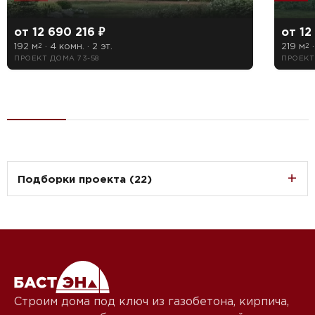
от 12 690 216 ₽
от 12
192 м
· 4 комн. · 2 эт.
219 м
·
2
2
ПРОЕКТ ДОМА 73-58
ПРОЕКТ
Подборки проекта (22)
Строим дома под ключ из газобетона, кирпича,