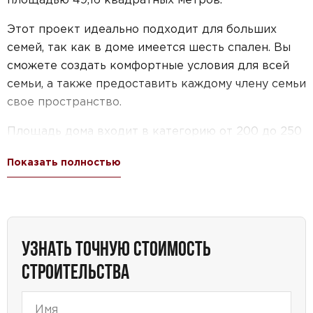
Этот проект идеально подходит для больших
семей, так как в доме имеется шесть спален. Вы
сможете создать комфортные условия для всей
семьи, а также предоставить каждому члену семьи
свое пространство.
Площадь дома входит в категорию от 200 до 250
квадратных метров, что позволяет вам иметь
Показать полностью
достаточно места для реализации своих идей и
желаний. Отличительной чертой этого проекта
является его двухэтажность, что позволяет
оптимально использовать пространство и
разделить зоны на разные этажи.
УЗНАТЬ ТОЧНУЮ СТОИМОСТЬ
СТРОИТЕЛЬСТВА
Также, вы сможете наслаждаться свежим
воздухом и красивыми видами с террасы. Здесь
вы сможете проводить время с семьей и