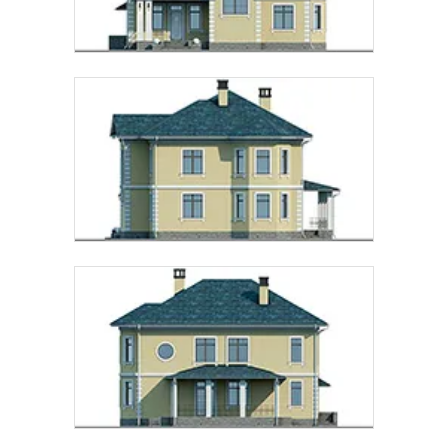
Предпочтительный способ связи:
Звонок
Telegram
MAX
Даю
согласие на обработку персональных данных
и
подтверждаю, что ознакомлен(а) с
политикой
обработки персональных данных
.
Рассчитать стоимость