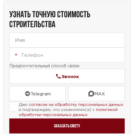
комфорт и функциональность. Общая площадь
УЗНАТЬ ТОЧНУЮ СТОИМОСТЬ
дома позволяет создать пространство для
СТРОИТЕЛЬСТВА
гардеробных, что является дополнительным
удобством для каждого члена семьи.
Проект дома №43-96 — это идеальное решение
для тех, кто мечтает о просторном и уютном доме
с большим количеством спален и
Предпочтительный способ связи:
функциональными помещениями.
Звонок
Telegram
MAX
Даю
согласие на обработку персональных данных
и подтверждаю, что ознакомлен(а) с
политикой
обработки персональных данных
.
Заказать смету