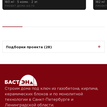
183 м
· 5 комн. · 2 эт.
182 м
·
2
2
ПРОЕКТ ДОМА 40-73
ПРОЕКТ
Подборки проекта (28)
Строим дома под ключ из газобетона, кирпича,
керамических блоков и по монолитной
технологии в Санкт-Петербурге и
Ленинградской области.