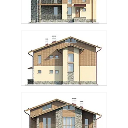
Предпочтительный способ связи:
Звонок
Telegram
MAX
Даю
согласие на обработку персональных данных
и
подтверждаю, что ознакомлен(а) с
политикой
обработки персональных данных
.
Рассчитать стоимость