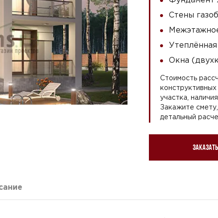
Стены газоб
Межэтажное
Утеплённая
Окна (двух
Стоимость рассч
конструктивных 
участка, наличи
Закажите смету
детальный расче
Заказать
сание