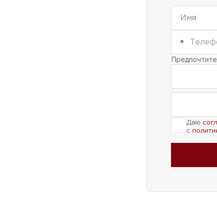
Предпочтител
Даю
сог
с
полити