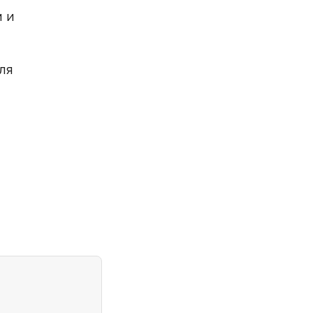
м и
ля
знакомлен(а)