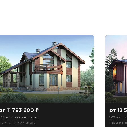
от 11 793 600 ₽
от 12 
174 м
· 5 комн. · 2 эт.
172 м
· 5
2
2
ПРОЕКТ ДОМА 41-97
ПРОЕКТ 