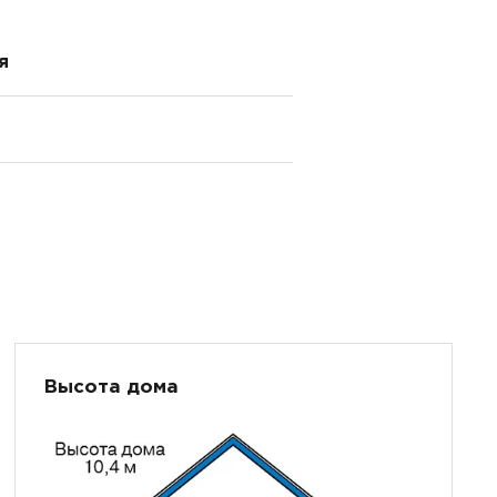
я
Высота дома