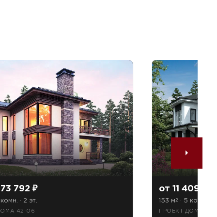
573 792 ₽
от 11 409 55
 комн. · 2 эт.
153 м
· 5 комн. · 2
2
ДОМА 42-06
ПРОЕКТ ДОМА 67-