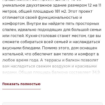
уникальное двухэтажное здание размером 12 на 11
метров, общей площадью 181 м2. Этот проект
отличается своей функциональностью и
комфортом. Внутри вы найдете пять просторных
спален, идеально подходящих для большой семьи
или гостей. Кухня-столовая станет местом, где вы
сможете собираться всей семьей и наслаждаться
вкусными блюдами. Помимо этого, дом оснащен
котельной, что обеспечит вам тепло и комфорт в
любое время года. А террасы и балкон позволят
вам насладиться свежим воздухом и красивыми
видами. Общая площадь балкона составляет 34,9
кв.м, что позволит вам создать уютный уголок для
Показать полностью
отдыха и релаксации. Наш проект идеально
подходит для тех, кто ценит простор, комфорт и
функциональность. Воплотите свои мечты в
реальность с проектом дома №45-30!