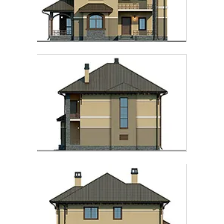
Предпочтительный способ связи:
Звонок
Telegram
MAX
Даю
согласие на обработку персональных данных
и
подтверждаю, что ознакомлен(а) с
политикой
обработки персональных данных
.
Рассчитать стоимость