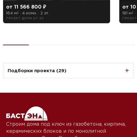
от 11 566 800 ₽
от 10
164 м
· 4 комн. · 2 эт.
181 м
· 
2
2
ПРОЕКТ ДОМА 67-30
ПРОЕКТ
Подборки проекта (29)
Строим дома под ключ из газобетона, кирпича,
керамических блоков и по монолитной