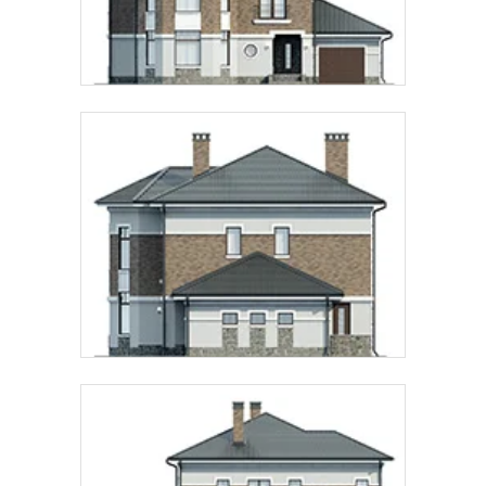
Предпочтительный способ связи:
Звонок
Telegram
MAX
Даю
согласие на обработку персональных данных
и
подтверждаю, что ознакомлен(а) с
политикой
обработки персональных данных
.
Рассчитать стоимость