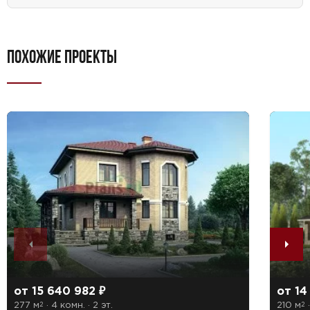
ПОХОЖИЕ ПРОЕКТЫ
от 15 640 982 ₽
от 14 
277 м
· 4 комн. · 2 эт.
210 м
·
2
2