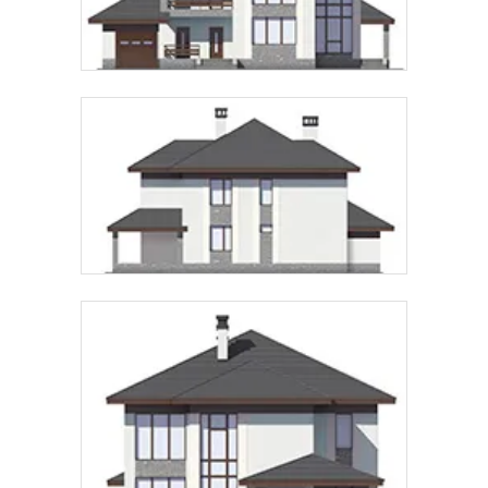
Предпочтительный способ связи:
Звонок
Telegram
MAX
Даю
согласие на обработку персональных данных
и
подтверждаю, что ознакомлен(а) с
политикой
обработки персональных данных
.
Рассчитать стоимость