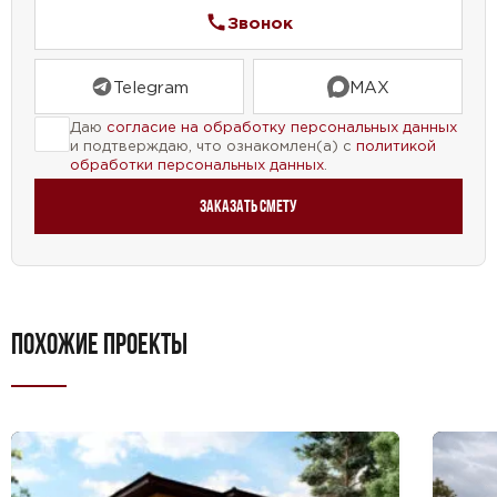
для всех, кто мечтает о собственном уютном доме.
Звонок
Дополнительно, в этом проекте предусмотрена
Telegram
MAX
гардеробная, что позволяет хранить одежду и
аксессуары в порядке.
Даю
согласие на обработку персональных данных
и подтверждаю, что ознакомлен(а) с
политикой
Этот проект дома до 130 кв.м с террасой —
обработки персональных данных
.
идеальный вариант для тех, кто ценит комфорт и
Заказать смету
функциональность.
ПОХОЖИЕ ПРОЕКТЫ