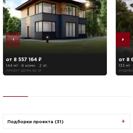
от 8 557 164 ₽
от 8 
144 м
· 6 комн. · 2 эт.
133 м
·
2
2
ПРОЕКТ ДОМА 82-37
ИНДИВИ
Подборки проекта (31)