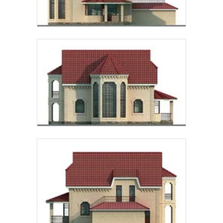
Предпочтительный способ связи:
Звонок
Telegram
MAX
Даю
согласие на обработку персональных данных
и
подтверждаю, что ознакомлен(а) с
политикой
обработки персональных данных
.
Рассчитать стоимость