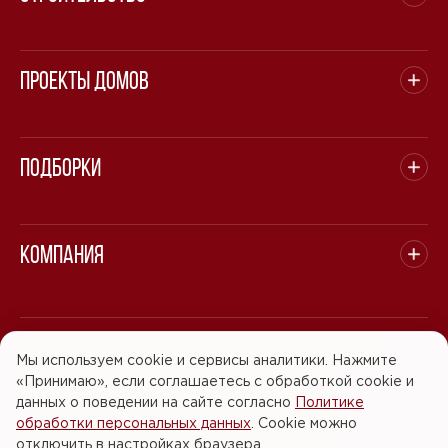
Проекты домов
Подборки
Компания
© 2008 - 2026 ООО "БАСТЭН". Все права защищены.
Мы используем cookie и сервисы аналитики. Нажмите
«Принимаю», если соглашаетесь с обработкой cookie и
Политика обработки персональных данных
данных о поведении на сайте согласно
Политике
обработки персональных данных
. Cookie можно
Согласие на обработку персональных данных
отключить в настройках браузера.