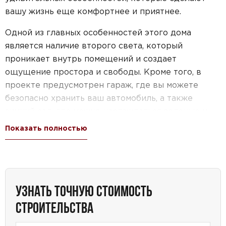
вашу жизнь еще комфортнее и приятнее.
Одной из главных особенностей этого дома
является наличие второго света, который
проникает внутрь помещений и создает
ощущение простора и свободы. Кроме того, в
проекте предусмотрен гараж, где вы можете
безопасно хранить ваш автомобиль, а также
зимний сад, где можно наслаждаться зеленью и
цветами круглый год.
Показать полностью
Не менее важным аспектом проекта является
наличие котельной, которая обеспечит надежное
отопление вашего дома в холодное время года. А
лоджия станет отличным местом для отдыха и
УЗНАТЬ ТОЧНУЮ СТОИМОСТЬ
проведения времени с семьей и друзьями.
СТРОИТЕЛЬСТВА
Этот проект идеально подходит для тех, кто