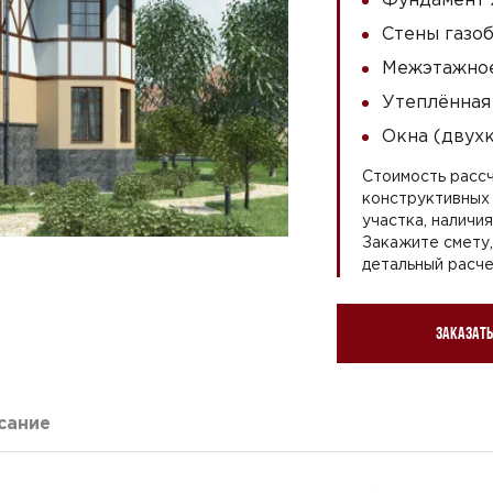
Стены газоб
Межэтажное
Утеплённая
Окна (двух
Стоимость рассч
конструктивных 
участка, наличи
Закажите смету
детальный расче
Заказать
сание