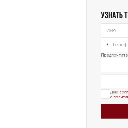
УЗНАТЬ 
Предпочтител
Даю
сог
с
полити