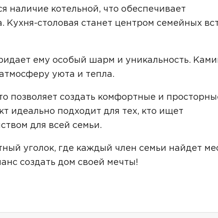
Звонок
ся наличие котельной, что обеспечивает
. Кухня-столовая станет центром семейных вс
Telegram
MAX
ласие на обработку персональных данных
и подтверждаю, что о
кой обработки персональных данных
.
ридает ему особый шарм и уникальность. Ками
атмосферу уюта и тепла.
Рассчитать стоимость
то позволяет создать комфортные и просторны
т идеально подходит для тех, кто ищет
твом для всей семьи.
тный уголок, где каждый член семьи найдет ме
анс создать дом своей мечты!