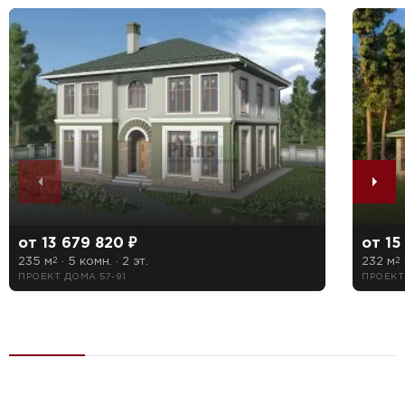
от 13 679 820 ₽
от 15
235 м
· 5 комн. · 2 эт.
232 м
2
2
ПРОЕКТ ДОМА 57-91
ПРОЕКТ