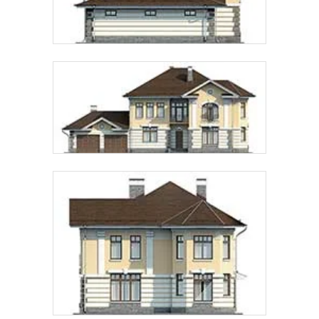
Предпочтительный способ связи:
Звонок
Telegram
MAX
Даю
согласие на обработку персональных данных
и
подтверждаю, что ознакомлен(а) с
политикой
обработки персональных данных
.
Рассчитать стоимость