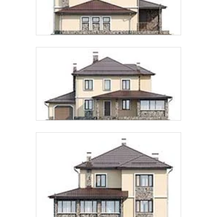
Предпочтительный способ связи:
Звонок
Telegram
MAX
Даю
согласие на обработку персональных данных
и
подтверждаю, что ознакомлен(а) с
политикой
обработки персональных данных
.
Рассчитать стоимость