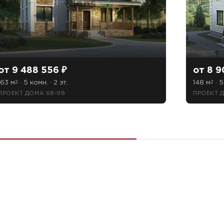
от 9 488 556 ₽
от 8 9
163 м
· 5 комн. · 2 эт.
148 м
· 5
2
2
ПРОЕКТ ДОМА 68-98
ПРОЕКТ Д