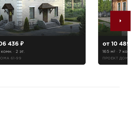
06 436 ₽
от 10 489 50
 комн. · 2 эт.
165 м
· 7 комн. · 2
2
ОМА 61-99
ПРОЕКТ ДОМА 59-