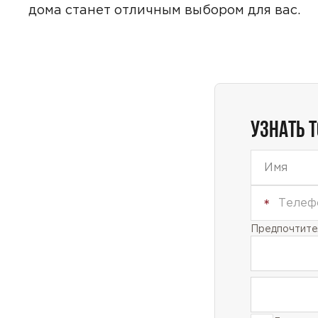
дома станет отличным выбором для вас.
Даю
сог
с
полити
УЗНАТЬ 
Предпочтител