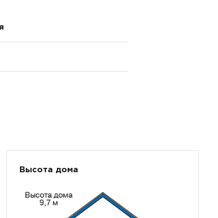
я
Высота дома