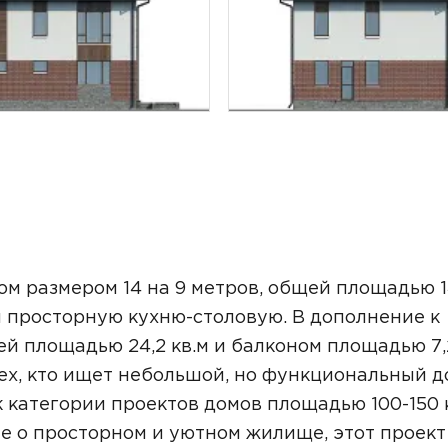
ТОЧНУЮ СТОИМОСТЬ СТРОИТЕЛЬСТВА
м размером 14 на 9 метров, общей площадью 
и просторную кухню-столовую. В дополнение к
й площадью 24,2 кв.м и балконом площадью 7,
тех, кто ищет небольшой, но функциональный д
к категории проектов домов площадью 100-150 
ьный способ связи:
те о просторном и уютном жилище, этот проект
Звонок