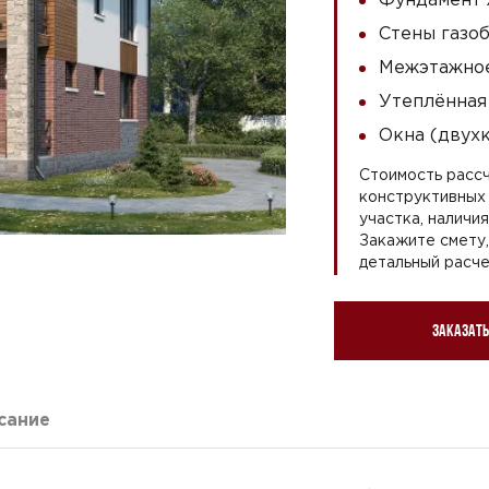
Стены газоб
Межэтажное
Утеплённая
Окна (двух
Стоимость рассч
конструктивных 
участка, наличи
Закажите смету
детальный расче
Заказать
сание