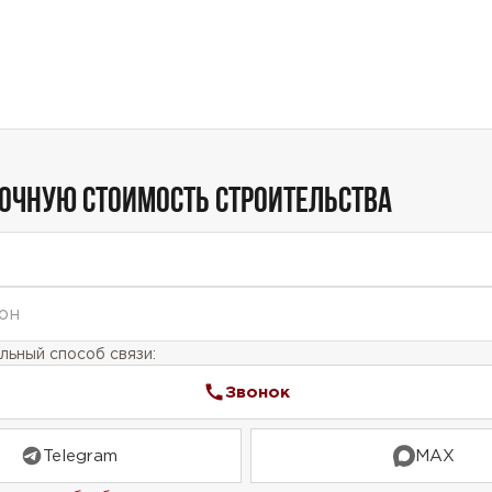
Telegram
MAX
ласие на обработку персональных данных
и подтверждаю, что о
кой обработки персональных данных
.
Рассчитать стоимость
ТОЧНУЮ СТОИМОСТЬ СТРОИТЕЛЬСТВА
ьный способ связи:
Звонок
Telegram
MAX