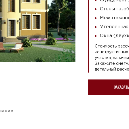
Стены газоб
Межэтажное
Утеплённая
Окна (двух
Стоимость рассч
конструктивных 
участка, наличи
Закажите смету
детальный расче
Заказать
сание