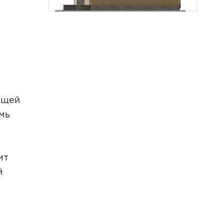
бщей
мь
ит
й