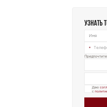
УЗНАТЬ 
Предпочтител
Даю
сог
с
полити