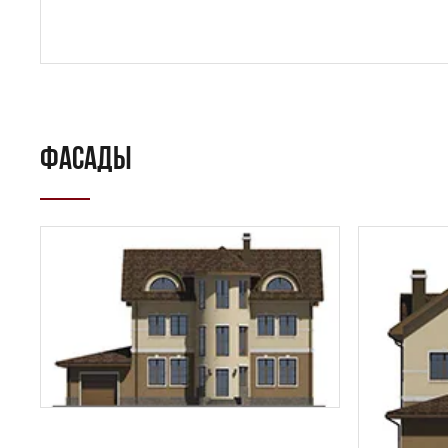
Даю
сог
с
полити
ФАСАДЫ