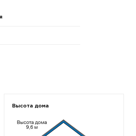
я
Высота дома