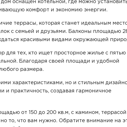
, дом оснащен котельной, где можно установит
Звонок
чивающую комфорт и экономию энергии.
Telegram
MAX
ичие террасы, которая станет идеальным мест
ласие на обработку персональных данных
и подтверждаю, что о
лок с семьей и друзьями. Балконы площадью 2
кой обработки персональных данных
.
аждаться красивыми видами окружающей приро
Рассчитать стоимость
р для тех, кто ищет просторное жилье с пятью
ельной. Благодаря своей площади и удобной
 любого размера.
оими характеристиками, но и стильным дизайно
и и практичность, создавая гармоничное
адью от 150 до 200 кв.м, с камином, террасой
но то, что вам нужно. Обратите внимание на э