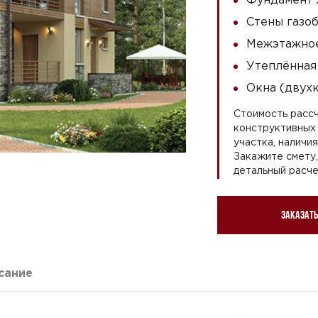
Стены газоб
Межэтажное
Утеплённая
Окна (двух
Стоимость рассч
конструктивных 
участка, наличи
Закажите смету
детальный расче
Заказать
сание