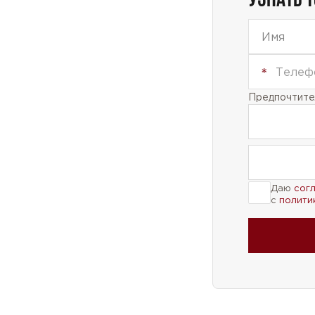
Предпочтител
Даю
сог
с
полити