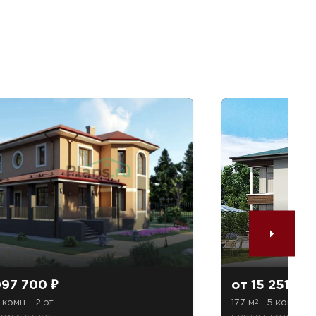
097 700 ₽
от 15 251 544
 комн. · 2 эт.
177 м
· 5 комн. · 2
2