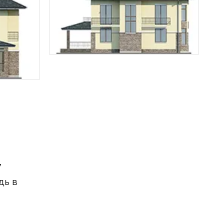
7
дь в