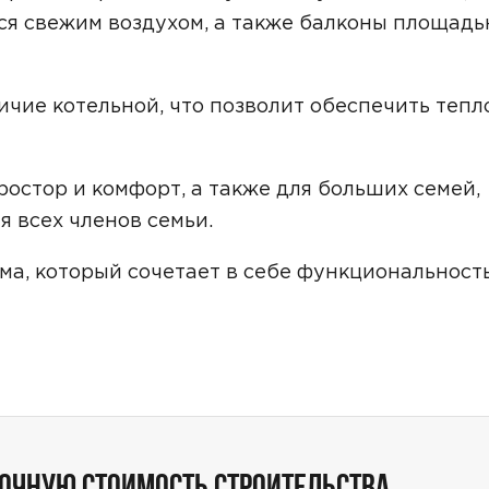
Звонок
ся свежим воздухом, а также балконы площад
Telegram
MAX
ичие котельной, что позволит обеспечить тепл
ласие на обработку персональных данных
и подтверждаю, что о
кой обработки персональных данных
.
Рассчитать стоимость
ростор и комфорт, а также для больших семей,
я всех членов семьи.
а, который сочетает в себе функциональность
ТОЧНУЮ СТОИМОСТЬ СТРОИТЕЛЬСТВА