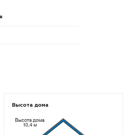
я
Высота дома