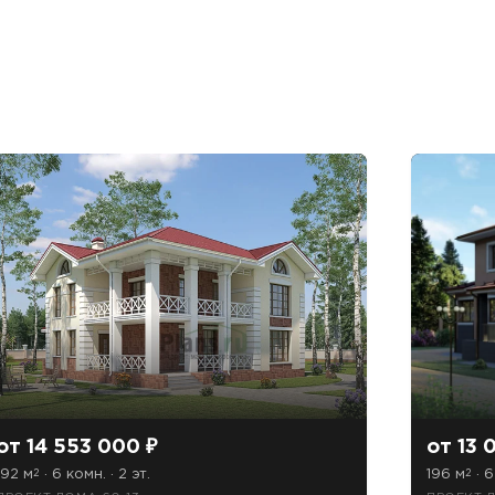
от 14 553 000 ₽
от 13 
192 м
· 6 комн. · 2 эт.
196 м
· 6
2
2