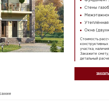
Стены газоб
Межэтажное
Утеплённая
Окна (двух
Стоимость рассч
конструктивных 
участка, наличи
Закажите смету
детальный расче
Заказать
сание