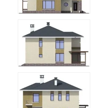
Предпочтительный способ связи:
Звонок
Telegram
MAX
Даю
согласие на обработку персональных данных
и
подтверждаю, что ознакомлен(а) с
политикой
обработки персональных данных
.
Рассчитать стоимость