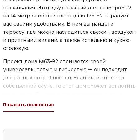
проживания. Этот двухэтажный дом размером 12
на 14 метров общей площадью 176 м2 порадует
вас своими удобствами. В нем вы найдете
террасу, где можно насладиться свежим воздухом
и приятными видами, а также котельню и кухню-
столовую.
Проект дома №63-92 отличается своей
универсальностью и гибкостью — он подходит
для разных потребностей. Если вы мечтаете о
собственной сауне, то этот дом сможет воплотить
вашу мечту. Он также предлагает варианты с
гардеробными и тремя спальнями, чтобы каждый
Показать полностью
член семьи имел свое пространство и комфорт.
При выборе проекта дома №63-92 вы получаете
не только уникальный дизайн, но и практичность.
Все помещения продуманы до мелочей, чтобы