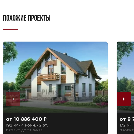
ПОХОЖИЕ ПРОЕКТЫ
от 10 886 400 ₽
от 9 
192 м
· 4 комн. · 2 эт.
172 м
·
2
2
ПРОЕКТ ДОМА 54-75
ПРОЕКТ