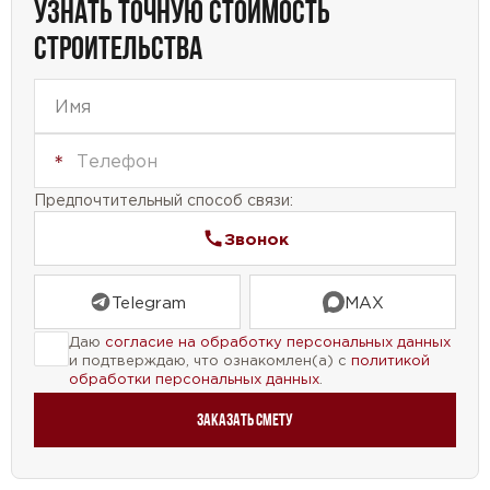
УЗНАТЬ ТОЧНУЮ СТОИМОСТЬ
удовлетворить все ваши потребности. Благодаря
СТРОИТЕЛЬСТВА
просторным комнатам и функциональной
планировке, вы сможете создать уютную
атмосферу и наслаждаться жизнью в своем новом
доме.
Не упустите возможность осуществить свою
Предпочтительный способ связи:
мечту о собственном доме. Проект дома №63-92 с
Звонок
террасой, сауной, котельней и кухней-столовой —
идеальное решение для вашей семьи.
Telegram
MAX
Даю
согласие на обработку персональных данных
и подтверждаю, что ознакомлен(а) с
политикой
обработки персональных данных
.
Заказать смету