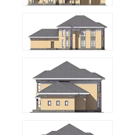
Предпочтительный способ связи:
Звонок
Telegram
MAX
Даю
согласие на обработку персональных данных
и
подтверждаю, что ознакомлен(а) с
политикой
обработки персональных данных
.
Рассчитать стоимость