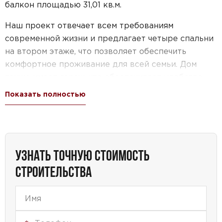
балкон площадью 31,01 кв.м.
Наш проект отвечает всем требованиям
современной жизни и предлагает четыре спальни
на втором этаже, что позволяет обеспечить
комфортное проживание для всей семьи. Дом
также имеет гараж, что обеспечивает удобство
хранения автомобиля и защиту от непогоды.
Показать полностью
Особенностью этого проекта является наличие
террасы, где можно насладиться свежим воздухом
и провести время с семьей и друзьями. Кроме
того, на первом этаже расположена кухня-
УЗНАТЬ ТОЧНУЮ СТОИМОСТЬ
столовая, где можно готовить и наслаждаться
СТРОИТЕЛЬСТВА
вкусными блюдами в уютной обстановке.
Проект дома №64-53 — это идеальный выбор для
тех, кто ищет просторный и функциональный дом
с гаражом, террасой и всеми удобствами для