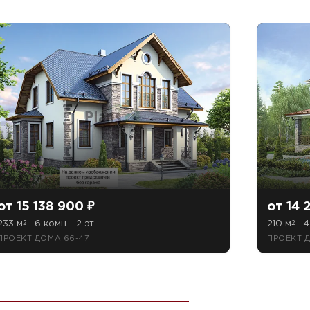
от 15 138 900 ₽
от 14 
233 м
· 6 комн. · 2 эт.
210 м
· 4
2
2
ПРОЕКТ ДОМА 66-47
ПРОЕКТ 