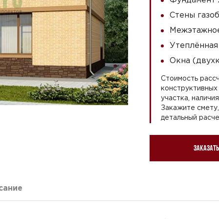
Стены газоб
Межэтажное
Утеплённая
Окна (двух
Стоимость рассч
конструктивных 
участка, наличи
Закажите смету
детальный расче
Заказать
сание