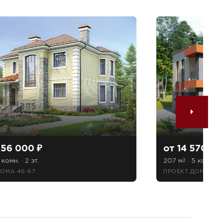
256 000 ₽
от 14 570 82
 комн. · 2 эт.
207 м
· 5 комн. · 
2
ДОМА 46-67
ПРОЕКТ ДОМА 49-