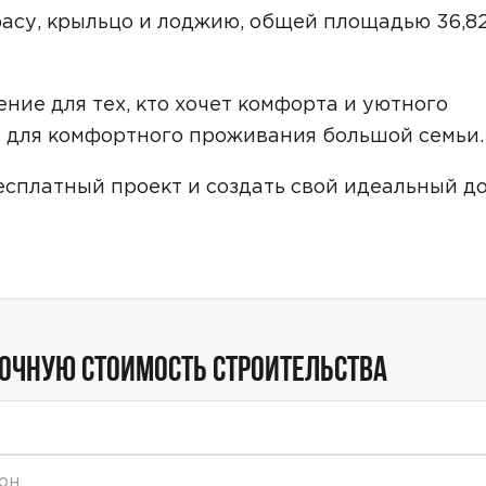
Звонок
расу, крыльцо и лоджию, общей площадью 36,8
Telegram
MAX
ние для тех, кто хочет комфорта и уютного
ласие на обработку персональных данных
и подтверждаю, что о
кой обработки персональных данных
.
е для комфортного проживания большой семьи.
Рассчитать стоимость
есплатный проект и создать свой идеальный до
ТОЧНУЮ СТОИМОСТЬ СТРОИТЕЛЬСТВА