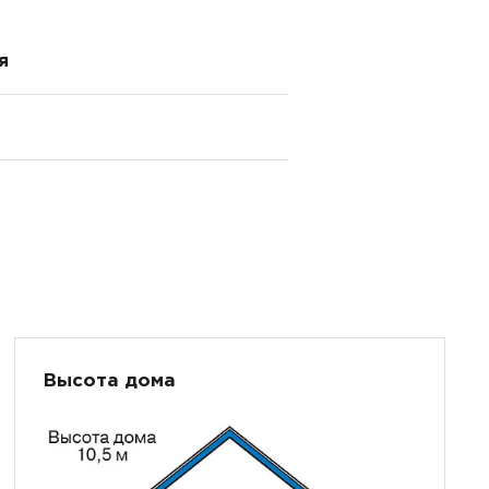
я
Высота дома